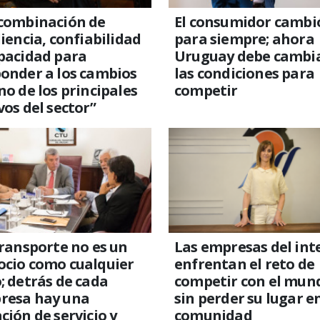
 combinación de
El consumidor cambi
liencia, confiabilidad
para siempre; ahora
pacidad para
Uruguay debe cambi
onder a los cambios
las condiciones para
no de los principales
competir
vos del sector”
transporte no es un
Las empresas del int
ocio como cualquier
enfrentan el reto de
; detrás de cada
competir con el mun
resa hay una
sin perder su lugar en
ción de servicio y
comunidad