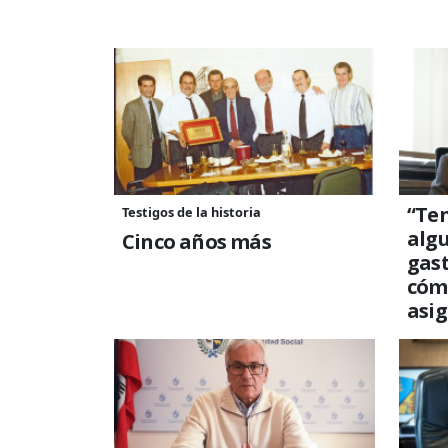
“Te
Testigos de la historia
algu
Cinco años más
gast
cóm
asi