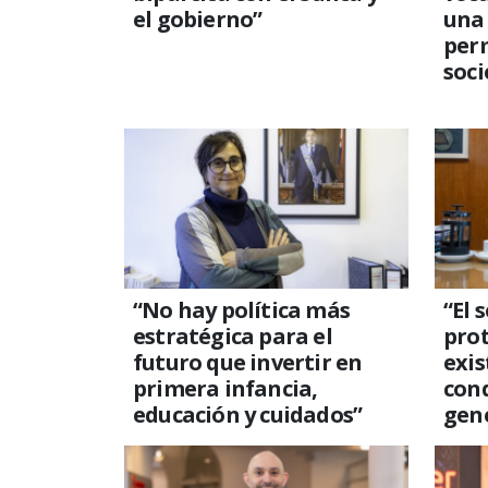
el gobierno”
una
per
soc
“No hay política más
“El 
estratégica para el
prot
futuro que invertir en
exis
primera infancia,
con
educación y cuidados”
gene