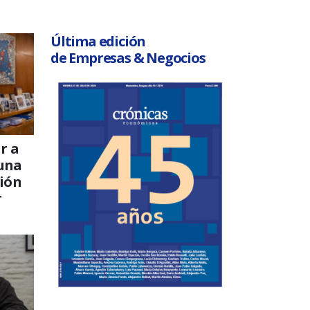
Última edición
de Empresas & Negocios
r a
una
ción
r