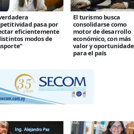
 verdadera
El turismo busca
etitividad pasa por
consolidarse como
ectar eficientemente
motor de desarrollo
distintos modos de
económico, con más
nsporte”
valor y oportunidade
para el país