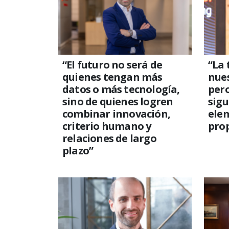
“El futuro no será de
“La 
quienes tengan más
nues
datos o más tecnología,
per
sino de quienes logren
sigu
combinar innovación,
elem
criterio humano y
prop
relaciones de largo
plazo”