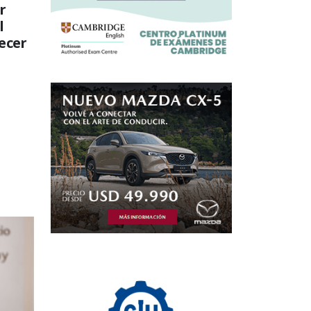
r
l
recer