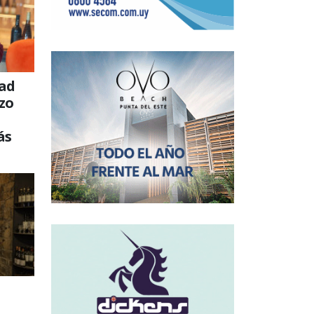
dad
azo
ás