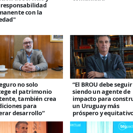
 responsabilidad
manente con la
iedad"
seguro no solo
“El BROU debe seguir
ege el patrimonio
siendo un agente de
tente, también crea
impacto para constru
diciones para
un Uruguay más
rar desarrollo”
próspero y equitativ