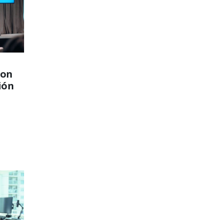
son
ión