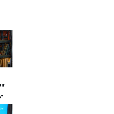
ir
o”