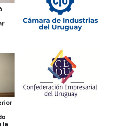
ó
ar
erior
do
 la