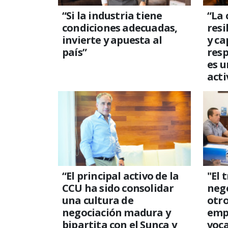
“Si la industria tiene
“La
condiciones adecuadas,
resi
invierte y apuesta al
y ca
país”
resp
es u
acti
“El principal activo de la
"El 
CCU ha sido consolidar
neg
una cultura de
otro
negociación madura y
emp
bipartita con el Sunca y
voca