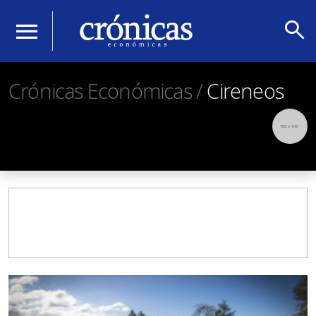
search
menu
Crónicas Económicas /
Cireneos