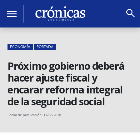
search
menu
ECONOMÍA
PORTADA
Próximo gobierno deberá
hacer ajuste fiscal y
encarar reforma integral
de la seguridad social
Fecha de publicación: 17/08/2018