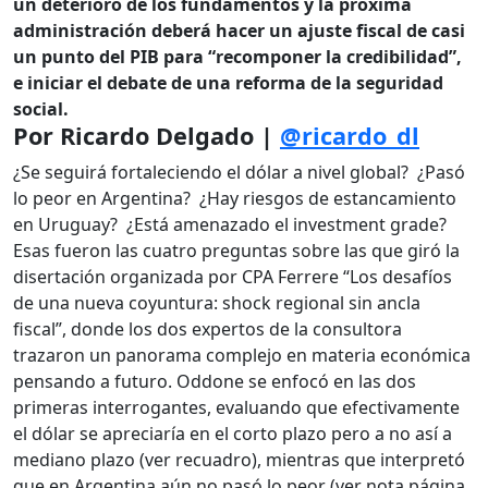
un deterioro de los fundamentos y la próxima
administración deberá hacer un ajuste fiscal de casi
un punto del PIB para “recomponer la credibilidad”,
e iniciar el debate de una reforma de la seguridad
social.
Por Ricardo Delgado |
@ricardo_dl
¿Se seguirá fortaleciendo el dólar a nivel global? ¿Pasó
lo peor en Argentina? ¿Hay riesgos de estancamiento
en Uruguay? ¿Está amenazado el investment grade?
Esas fueron las cuatro preguntas sobre las que giró la
disertación organizada por CPA Ferrere “Los desafíos
de una nueva coyuntura: shock regional sin ancla
fiscal”, donde los dos expertos de la consultora
trazaron un panorama complejo en materia económica
pensando a futuro. Oddone se enfocó en las dos
primeras interrogantes, evaluando que efectivamente
el dólar se apreciaría en el corto plazo pero a no así a
mediano plazo (ver recuadro), mientras que interpretó
que en Argentina aún no pasó lo peor (ver nota página