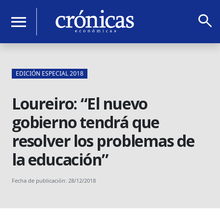
search
menu
EDICIÓN ESPECIAL 2018
Loureiro: “El nuevo
gobierno tendrá que
resolver los problemas de
la educación”
Fecha de publicación: 28/12/2018