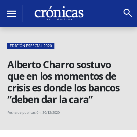
search
menu
EDICIÓN ESPECIAL 2020
Alberto Charro sostuvo
que en los momentos de
crisis es donde los bancos
“deben dar la cara”
Fecha de publicación: 30/12/2020