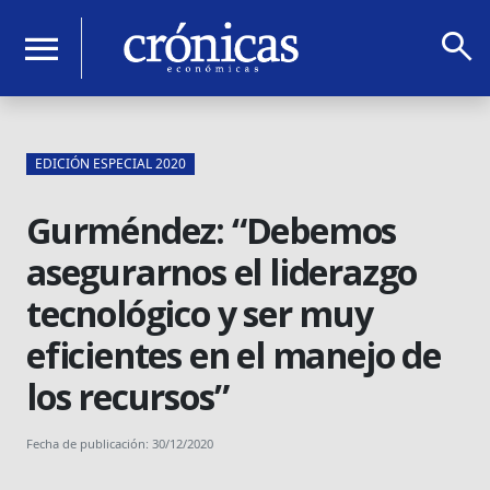
search
menu
EDICIÓN ESPECIAL 2020
Gurméndez: “Debemos
asegurarnos el liderazgo
tecnológico y ser muy
eficientes en el manejo de
los recursos”
Fecha de publicación: 30/12/2020