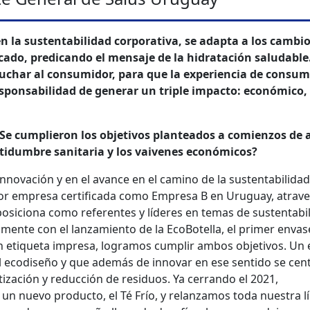
en la sustentabilidad corporativa, se adapta a los cambio
cado, predicando el mensaje de la hidratación saludable.
cuchar al consumidor, para que la experiencia de consum
esponsabilidad de generar un triple impacto: económico, 
Se cumplieron los objetivos planteados a comienzos de 
rtidumbre sanitaria y los vaivenes económicos?
nnovación y en el avance en el camino de la sustentabilidad
yor empresa certificada como Empresa B en Uruguay, atrav
posiciona como referentes y líderes en temas de sustentabi
mente con el lanzamiento de la EcoBotella, el primer envas
sin etiqueta impresa, logramos cumplir ambos objetivos. Un
el ecodiseño y que además de innovar en ese sentido se cen
ización y reducción de residuos. Ya cerrando el 2021,
un nuevo producto, el Té Frío, y relanzamos toda nuestra l