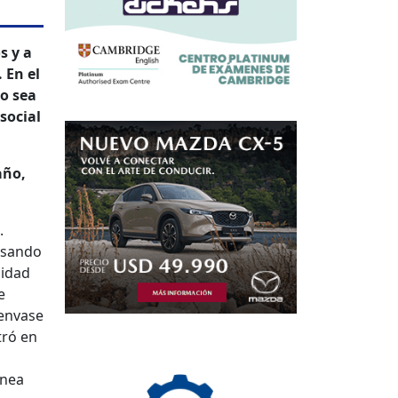
s y a
 En el
o sea
social
año,
.
esando
lidad
e
 envase
tró en
ínea