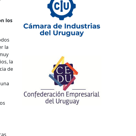
y
on los
odos
r la
 muy
os, la
cia de
 una
tos
ras