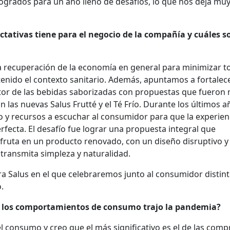
logrados para un año lleno de desafíos, lo que nos deja mu
ctativas tiene para el negocio de la compañía y cuáles s
la recuperación de la economía en general para minimizar t
enido el contexto sanitario. Además, apuntamos a fortalece
ctor de las bebidas saborizadas con propuestas que fueron
n las nuevas Salus Frutté y el Té Frío. Durante los últimos añ
y recursos a escuchar al consumidor para que la experien
fecta. El desafío fue lograr una propuesta integral que
 fruta en un producto renovado, con un diseño disruptivo y
transmita simpleza y naturalidad.
ra Salus en el que celebraremos junto al consumidor distin
.
en los comportamientos de consumo trajo la pandemia?
 consumo y creo que el más significativo es el de las comp