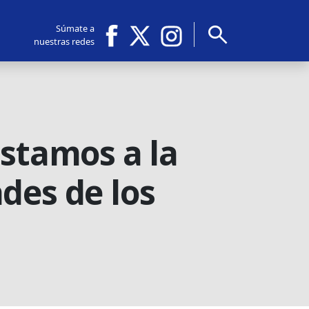
search
Súmate a
nuestras redes
ostamos a la
des de los