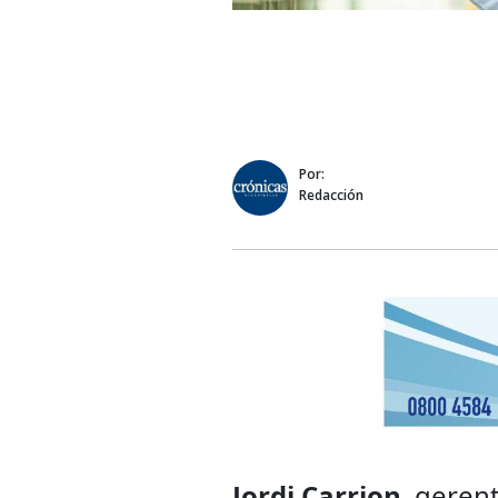
Por:
Redacción
Jordi Carrion
, geren