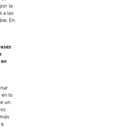
por la
 a las
ble. En
vases
e
 en
enar
 en lo
le un
los
o más
ra