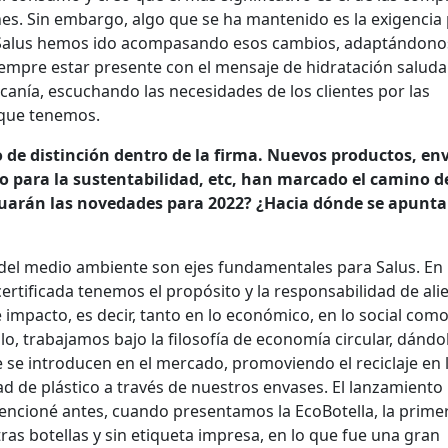
ones. Sin embargo, algo que se ha mantenido es la exigencia 
e Salus hemos ido acompasando esos cambios, adaptándonos
empre estar presente con el mensaje de hidratación saluda
anía, escuchando las necesidades de los clientes por las
 que tenemos.
o de distinción dentro de la firma. Nuevos productos, en
io para la sustentabilidad, etc, han marcado el camino d
nuarán las novedades para 2022? ¿Hacia dónde se apunta
o del medio ambiente son ejes fundamentales para Salus. En
rtificada tenemos el propósito y la responsabilidad de ali
 impacto, es decir, tanto en lo económico, en lo social como
o, trabajamos bajo la filosofía de economía circular, dándo
 se introducen en el mercado, promoviendo el reciclaje en 
ad de plástico a través de nuestros envases. El lanzamient
encioné antes, cuando presentamos la EcoBotella, la prime
ras botellas y sin etiqueta impresa, en lo que fue una gran