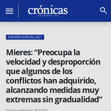
search
menu
EDICIÓN ESPECIAL 2021
Mieres: “Preocupa la
velocidad y desproporción
que algunos de los
conflictos han adquirido,
alcanzando medidas muy
extremas sin gradualidad”
Fecha de publicación: 30/12/2021