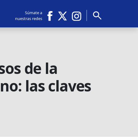
search
Súmate a
nuestras redes
sos de la
no: las claves