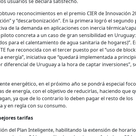
los usuarios se declara satisfecho.
btuvo reconocimientos en el premio CIER de Innovación 2
ación” y “descarbonización”. En la primera logró el segundo
ctiva de la demanda en aplicaciones con inercia térmica/cap
piloto concreta a un caso de gran sensibilidad en Uruguay:
dos para el calentamiento de agua sanitaria de hogares)”. 
TE fue reconocida con el tercer puesto por el “uso de bloc
 la energía”, iniciativa que “quedará implementada a princip
or diferencial de Uruguay a la hora de captar inversiones”, 
ente energético, en el próximo año se pondrá especial foco
s de energía, con el objetivo de reducirlas, haciendo que 
an, ya que de lo contrario lo deben pagar el resto de los
ía y en regla con su consumo.
ejores tarifas
n del Plan Inteligente, habilitando la extensión de horari