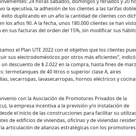
convenientes: 24 horas sábados, domingos y feriados y 20 h
 la ejecutiva, la adhesión de los clientes a las tarifas doble
n éxito duplicando en un año la cantidad de clientes con dic
en los años 90. A la fecha, unos 180.000 clientes se han vist
en sus facturas del orden del 15%, sin modificar sus hábit
amos el Plan UTE 2022 con el objetivo que los clientes pu
uir sus electrodomésticos por otros más eficientes”, indicó
n un descuento de $ 2.022 en la compra, hasta fines de marz
s: termotanques de 40 litros o superior clase A, aires
llas, secarropas, lavasecarropas, hornos eléctricos y cocina
convenio con la Asociación de Promotores Privados de la
), la empresa incentiva a la previsión y/o instalación de
de el inicio de las construcciones para facilitar su utiliza
es de edificios de viviendas, oficinas y de viviendas reside
 la articulación de alianzas estratégicas con los promotores