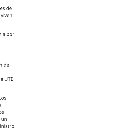
nes de
 viven
mia por
n de
ue UTE
utos
a
os
n un
inistro