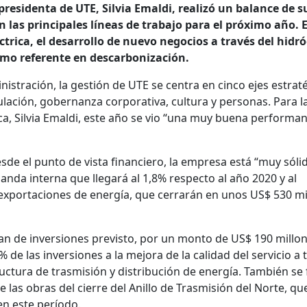
residenta de UTE, Silvia Emaldi, realizó un balance de s
n las principales líneas de trabajo para el próximo año. 
éctrica, el desarrollo de nuevo negocios a través del hidr
omo referente en descarbonización.
nistración, la gestión de UTE se centra en cinco ejes estrat
ulación, gobernanza corporativa, cultura y personas. Para l
ca, Silvia Emaldi, este año se vio “una muy buena performa
esde el punto de vista financiero, la empresa está “muy sólid
nda interna que llegará al 1,8% respecto al año 2020 y al
exportaciones de energía, que cerrarán en unos US$ 530 mi
an de inversiones previsto, por un monto de US$ 190 millon
de las inversiones a la mejora de la calidad del servicio a 
ructura de trasmisión y distribución de energía. También se
de las obras del cierre del Anillo de Trasmisión del Norte, qu
en este período.