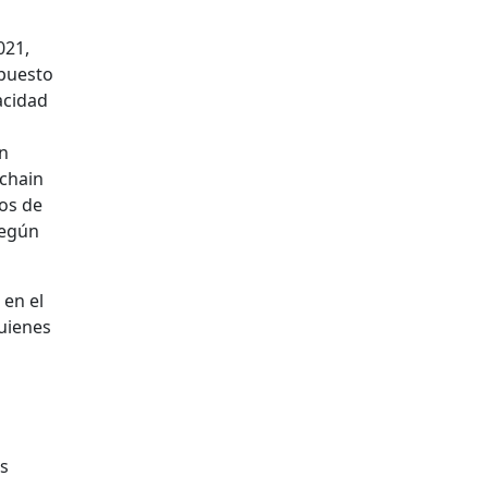
021,
 puesto
acidad
En
kchain
ios de
según
 en el
quienes
os