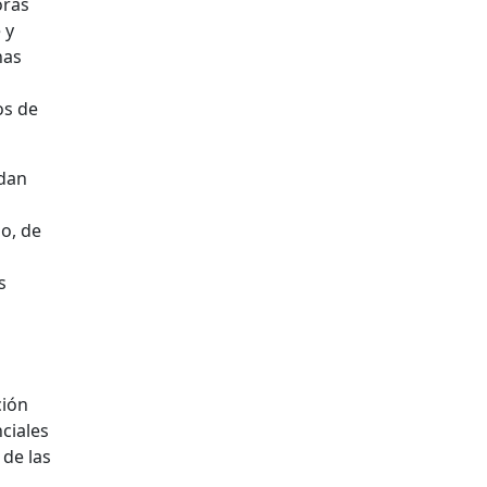
oras
 y
has
o
os de
edan
o, de
s
ción
nciales
 de las