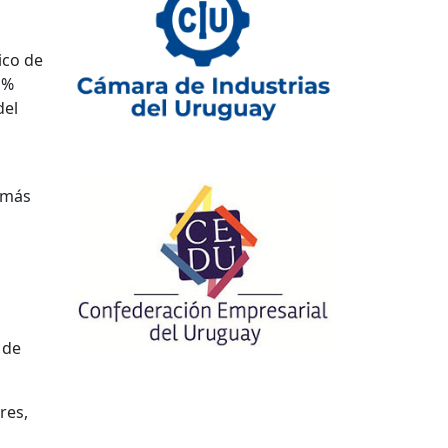
ico de
 %
del
s más
 de
res,