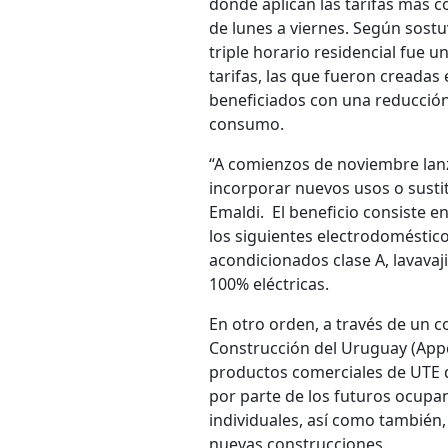
donde aplican las tarifas más 
de lunes a viernes. Según sostuvo
triple horario residencial fue u
tarifas, las que fueron creadas 
beneficiados con una reducción 
consumo.
“A comienzos de noviembre lanz
incorporar nuevos usos o sustit
Emaldi. El beneficio consiste e
los siguientes electrodoméstico
acondicionados clase A, lavavaji
100% eléctricas.
En otro orden, a través de un 
Construcción del Uruguay (Appcu
productos comerciales de UTE des
por parte de los futuros ocupant
individuales, así como también,
nuevas construcciones.