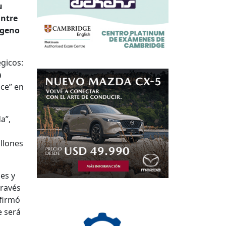
u
Entre
ógeno
égicos:
a
nce” en
a”,
llones
es y
través
 firmó
e será