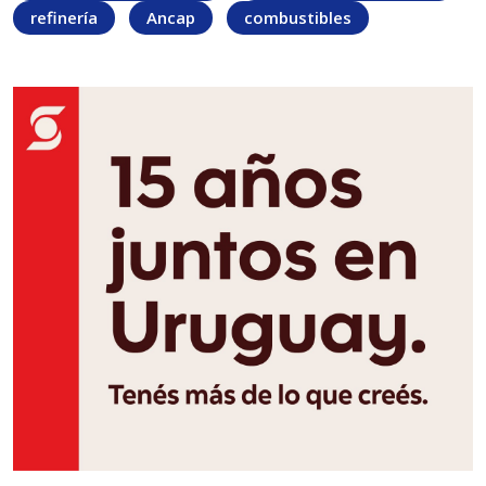
refinería
Ancap
combustibles