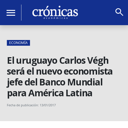
search
menu
ECONOMÍA
El uruguayo Carlos Végh
será el nuevo economista
jefe del Banco Mundial
para América Latina
Fecha de publicación: 13/01/2017