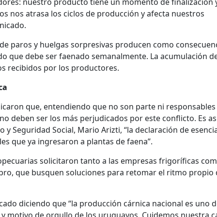
dores: nuestro producto tiene un momento de finalización y
s nos atrasa los ciclos de producción y afecta nuestros
unicado.
po de paros y huelgas sorpresivas producen como consecuen
do que debe ser faenado semanalmente. La acumulación de
s recibidos por los productores.
ca
caron que, entendiendo que no son parte ni responsables 
no deben ser los más perjudicados por este conflicto. Es as
jo y Seguridad Social, Mario Arizti, “la declaración de esenci
les que ya ingresaron a plantas de faena”.
opecuarias solicitaron tanto a las empresas frigoríficas com
bro, que busquen soluciones para retomar el ritmo propio 
cado diciendo que “la producción cárnica nacional es uno 
 y motivo de orgullo de los uruguayos. Cuidemos nuestra 