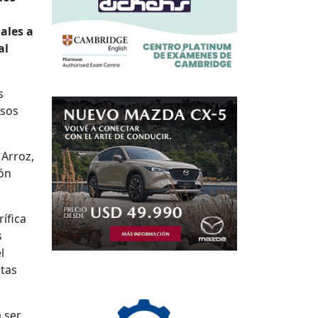
ales a
al
s
asos
 Arroz,
ión
ífica
s
l
ntas
 ser