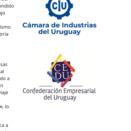
vendido
ajo
 mismo
oria
rsas
al
ldo a
en
iaje
e, lo
ca a