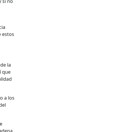
 si no
cia
 estos
de la
í que
alidad
o a los
del
de
cadena