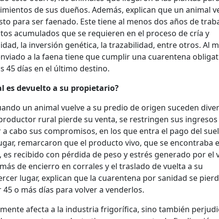
cimientos de sus dueños. Además, explican que un animal 
sto para ser faenado. Este tiene al menos dos años de trab
ostos acumulados que se requieren en el proceso de cría y
idad, la inversión genética, la trazabilidad, entre otros. Al
enviado a la faena tiene que cumplir una cuarentena obligat
 45 días en el último destino.
 es devuelto a su propietario?
uando un animal vuelve a su predio de origen suceden dive
 productor rural pierde su venta, se restringen sus ingresos 
r a cabo sus compromisos, en los que entra el pago del sue
ugar, remarcaron que el producto vivo, que se encontraba 
es recibido con pérdida de peso y estrés generado por el v
 más de encierro en corrales y el traslado de vuelta a su
ercer lugar, explican que la cuarentena por sanidad se pierd
r 45 o más días para volver a venderlos.
ente afecta a la industria frigorífica, sino también perjudi