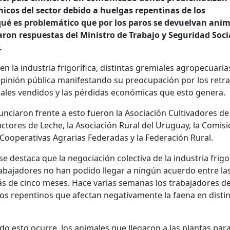
icos del sector debido a huelgas repentinas de los
qué es problemático que por los paros se devuelvan anim
taron respuestas del Ministro de Trabajo y Seguridad Soci
.
n la industria frigorífica, distintas gremiales agropecuaria
pinión pública manifestando su preocupación por los retr
males vendidos y las pérdidas económicas que esto genera.
nciaron frente a esto fueron la Asociación Cultivadores de
ctores de Leche, la Asociación Rural del Uruguay, la Comis
 Cooperativas Agrarias Federadas y la Federación Rural.
destaca que la negociación colectiva de la industria frigor
rabajadores no han podido llegar a ningún acuerdo entre la
s de cinco meses. Hace varias semanas los trabajadores de
os repentinos que afectan negativamente la faena en disti
o esto ocurre, los animales que llegaron a las plantas para