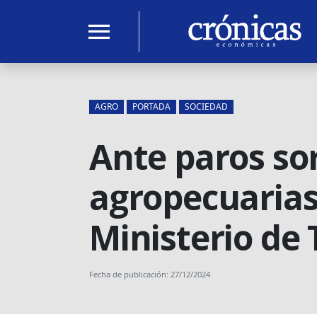
menu
AGRO
PORTADA
SOCIEDAD
Ante paros so
agropecuarias 
Ministerio de 
Fecha de publicación: 27/12/2024