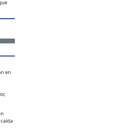
 que
on en
or,
un
 caída