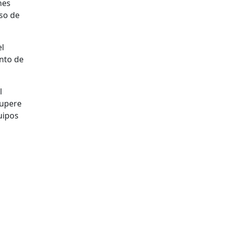
nes
so de
el
unto de
l
cupere
uipos