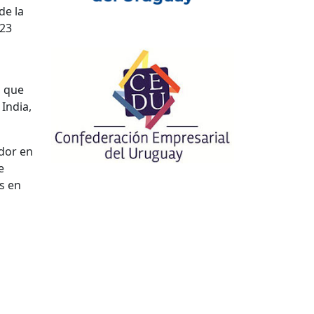
de la
023
, que
India,
ador en
e
s en
n