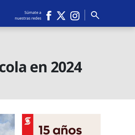
search
Súmate a
nuestras redes
cola en 2024