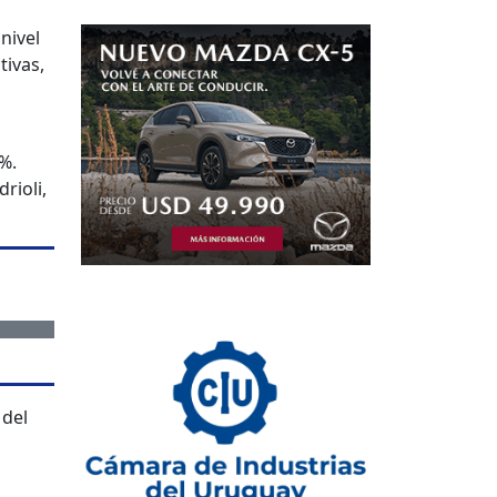
nivel
tivas,
%.
rioli,
 del