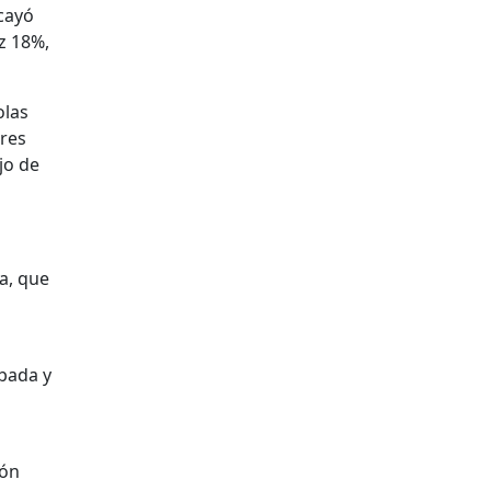
 cayó
oz 18%,
olas
ores
jo de
a, que
ebada y
ión