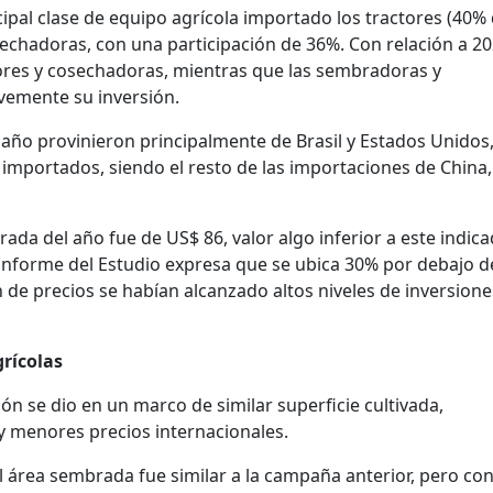
pal clase de equipo agrícola importado los tractores (40% 
sechadoras, con una participación de 36%. Con relación a 2
tores y cosechadoras, mientras que las sembradoras y
evemente su inversión.
año provinieron principalmente de Brasil y Estados Unidos
importados, siendo el resto de las importaciones de China, 
ada del año fue de US$ 86, valor algo inferior a este indic
l informe del Estudio expresa que se ubica 30% por debajo d
 de precios se habían alcanzado altos niveles de inversione
grícolas
ón se dio en un marco de similar superficie cultivada,
y menores precios internacionales.
el área sembrada fue similar a la campaña anterior, pero co