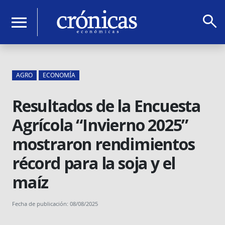
search
menu
AGRO
ECONOMÍA
Resultados de la Encuesta
Agrícola “Invierno 2025”
mostraron rendimientos
récord para la soja y el
maíz
Fecha de publicación: 08/08/2025