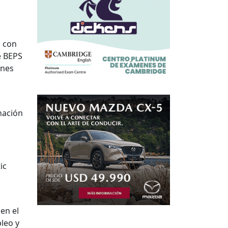
s con
e BEPS
ones
inación
ic
en el
leo y