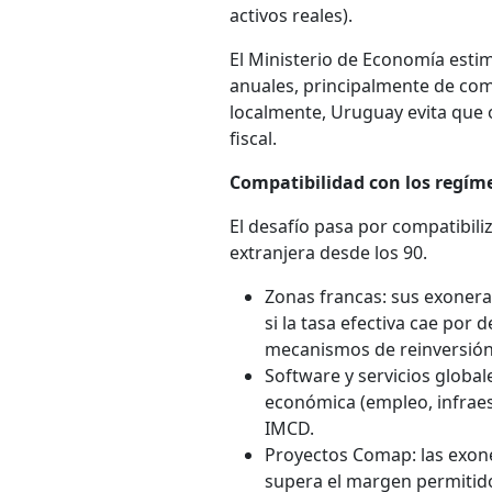
activos reales).
El Ministerio de Economía esti
anuales, principalmente de com
localmente, Uruguay evita que 
fiscal.
Compatibilidad con los regí
El desafío pasa por compatibiliz
extranjera desde los 90.
Zonas francas: sus exonera
si la tasa efectiva cae por 
mecanismos de reinversión
Software y servicios globa
económica (empleo, infraest
IMCD.
Proyectos Comap: las exone
supera el margen permitido