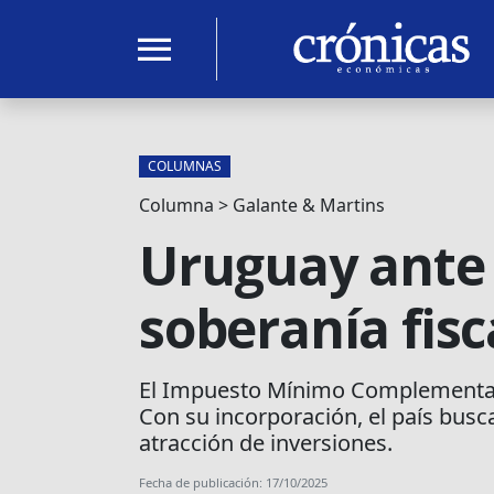
menu
COLUMNAS
Columna > Galante & Martins
Uruguay ante 
soberanía fisc
El Impuesto Mínimo Complementari
Con su incorporación, el país busca
atracción de inversiones.
Fecha de publicación: 17/10/2025