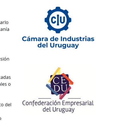
arlo
ranía
rsión
zadas
ales o
a
to del
o