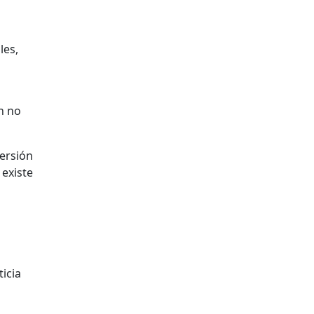
les,
ún no
versión
 existe
icia