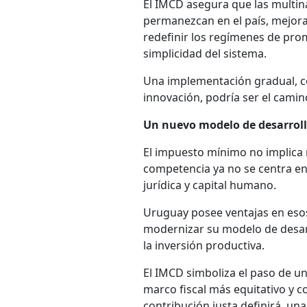
El IMCD asegura que las multin
permanezcan en el país, mejora
redefinir los regímenes de prom
simplicidad del sistema.
Una implementación gradual, co
innovación, podría ser el camino
Un nuevo modelo de desarrol
El impuesto mínimo no implica re
competencia ya no se centra en 
jurídica y capital humano.
Uruguay posee ventajas en esos
modernizar su modelo de desarr
la inversión productiva.
El IMCD simboliza el paso de un
marco fiscal más equitativo y co
contribución justa definirá, un