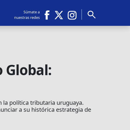
search
Súmate a
nuestras redes
 Global:
 política tributaria uruguaya.
unciar a su histórica estrategia de