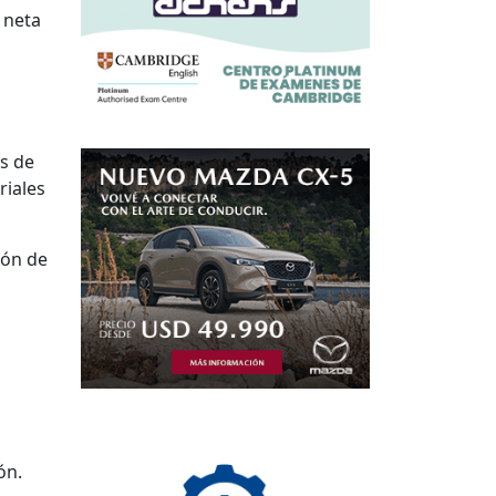
 neta
s de
riales
ión de
ón.