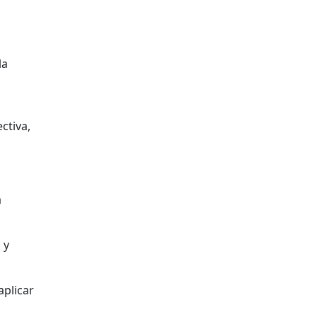
la
ctiva,
a
 y
aplicar