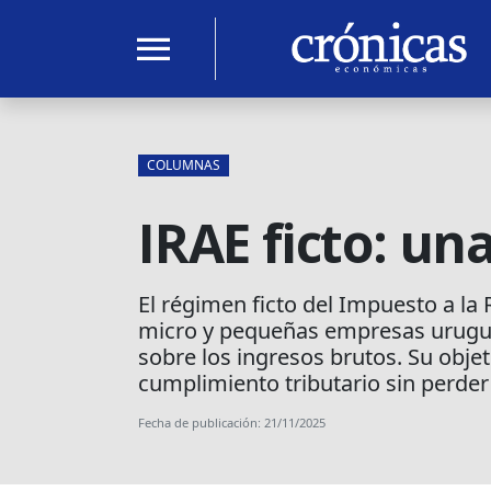
menu
COLUMNAS
IRAE ficto: un
El régimen ficto del Impuesto a la 
micro y pequeñas empresas uruguay
sobre los ingresos brutos. Su objeti
cumplimiento tributario sin perder 
Fecha de publicación: 21/11/2025