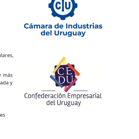
lares,
ar más
mada y
des