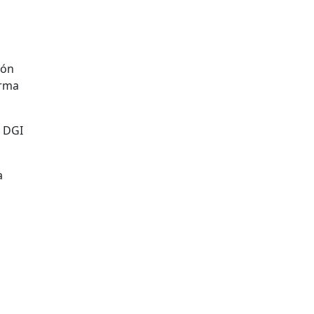
ión
orma
a DGI
a