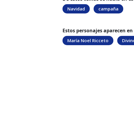
Navidad
campaña
Estos personajes aparecen en
María Noel Ricceto
Divin