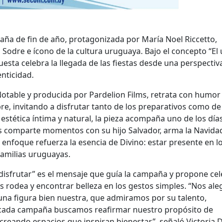
ña de fin de año, protagonizada por María Noel Riccetto,
l Sodre e ícono de la cultura uruguaya. Bajo el concepto “El
puesta celebra la llegada de las fiestas desde una perspectiv
enticidad.
otable y producida por Pardelion Films, retrata con humor
bre, invitando a disfrutar tanto de los preparativos como de
estética íntima y natural, la pieza acompaña uno de los día
as comparte momentos con su hijo Salvador, arma la Navidad
l enfoque refuerza la esencia de Divino: estar presente en l
amilias uruguayas.
a disfrutar” es el mensaje que guía la campaña y propone ce
s rodea y encontrar belleza en los gestos simples. “Nos ale
na figura bien nuestra, que admiramos por su talento,
 cada campaña buscamos reafirmar nuestro propósito de
creando espacios que inspiran bienestar”, señaló Victoria D