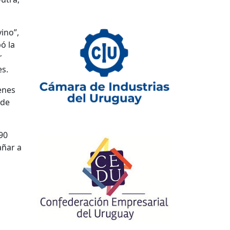
ino”,
ó la
r
s.
enes
 de
90
añar a