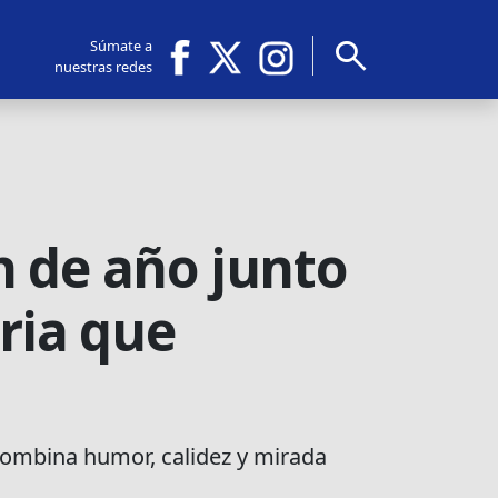
search
Súmate a
nuestras redes
n de año junto
ria que
combina humor, calidez y mirada