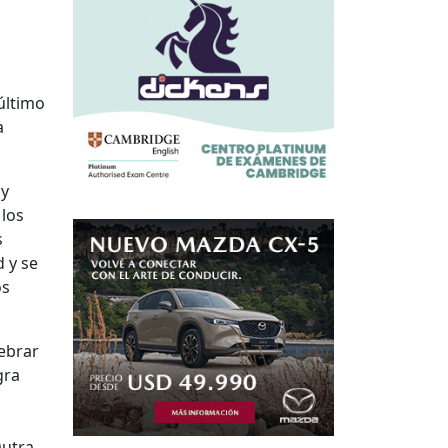
 último
a
 y
 los
s
 y se
os
lebrar
gra
utra,