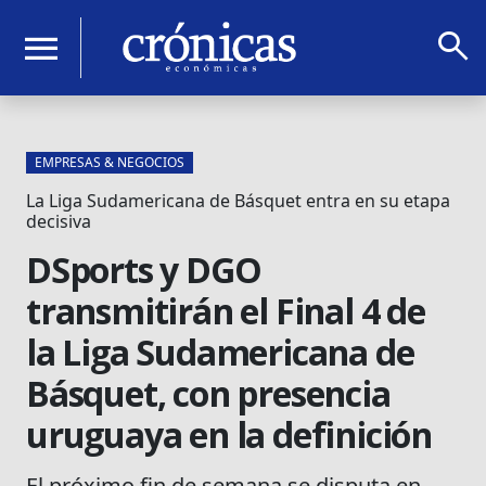
search
menu
EMPRESAS & NEGOCIOS
La Liga Sudamericana de Básquet entra en su etapa
decisiva
DSports y DGO
transmitirán el Final 4 de
la Liga Sudamericana de
Básquet, con presencia
uruguaya en la definición
El próximo fin de semana se disputa en