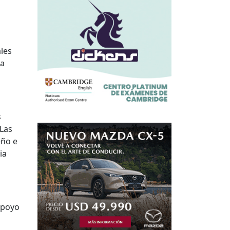
ales
ra
s
 Las
eño e
ia
apoyo