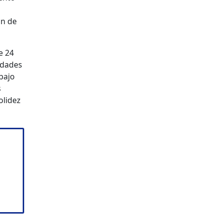
ón de
e 24
idades
bajo
s
olidez