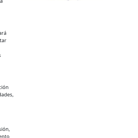
la
ará
tar
s
ción
dades,
sión,
ento