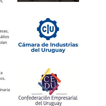
s,
esas,
álisis
 plan
ra
os.
inaria
r