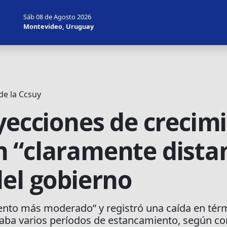
Sáb 08 de Agosto 2026
Montevideo, Uruguay
de la Ccsuy
oyecciones de crecim
 “claramente distan
del gobierno
ento más moderado” y registró una caída en tér
ulaba varios períodos de estancamiento, según c