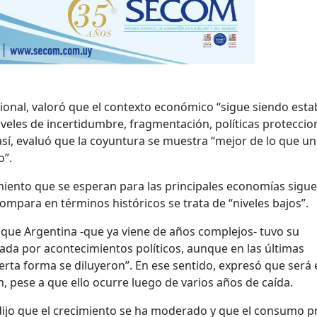
cional, valoró que el contexto económico “sigue siendo estab
veles de incertidumbre, fragmentación, políticas proteccio
así, evaluó que la coyuntura se muestra “mejor de lo que u
o”.
imiento que se esperan para las principales economías sigu
ompara en términos históricos se trata de “niveles bajos”.
 que Argentina -que ya viene de años complejos- tuvo su
da por acontecimientos políticos, aunque en las últimas
erta forma se diluyeron”. En ese sentido, expresó que será e
n, pese a que ello ocurre luego de varios años de caída.
 dijo que el crecimiento se ha moderado y que el consumo p