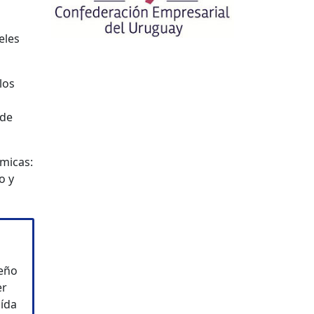
eles
los
ede
micas:
o y
peño
er
aída