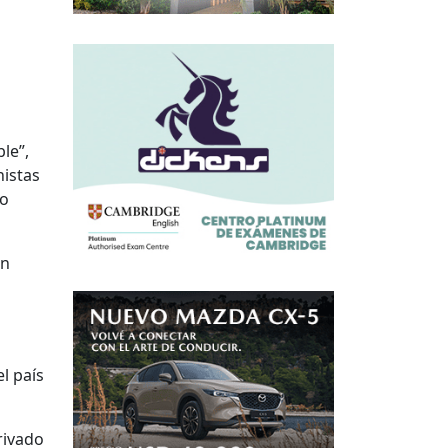
le”,
nistas
no
en
l país
rivado