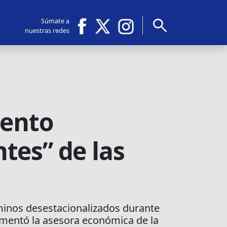
search
Súmate a
nuestras redes
iento
tes” de las
minos desestacionalizados durante
omentó la asesora económica de la