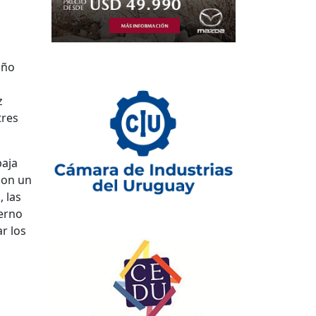
año
z
tres
baja
con un
 las
ierno
r los