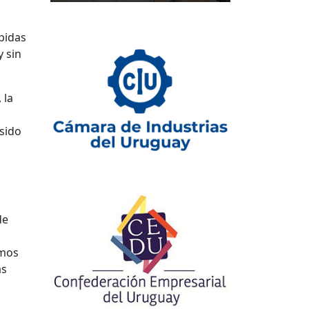
ápidas
 sin
 la
sido
de
emos
as