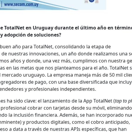
 TotalNet en Uruguay durante el último año en términ
y adopción de soluciones?
 buen año para TotalNet, consolidando la etapa de
 de nuestras innovaciones, un año donde realizamos una s
ximos años y donde, una vez más, cumplimos con nuestra ge
stas en las metas que nos planteamos para el año. TotalNet 
 el mercado uruguayo. La empresa maneja más de 50 mil clie
 agregadores de pago, con una base diversificada que inclu
ndedores y profesionales independientes.
s ha sido clave: el lanzamiento de la App TotalNet (
tap to 
 profesional cobrar con tarjetas desde su móvil, eliminando
do la inclusión financiera. Además, se han incorporado nu
nminente) y productos digitales, como el cobro anticipado,
ceso a data a través de nuestras APIs específicas, que han