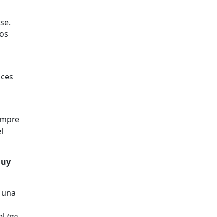
se.
tos
ices
iempre
l
muy
r una
el
tap