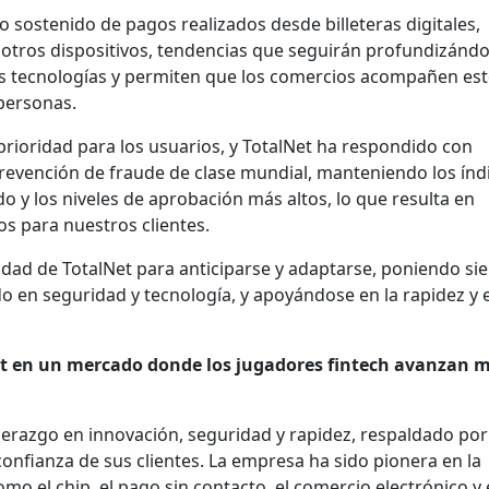
sostenido de pagos realizados desde billeteras digitales,
 y otros dispositivos, tendencias que seguirán profundizándo
s tecnologías y permiten que los comercios acompañen es
personas.
prioridad para los usuarios, y TotalNet ha respondido con
evención de fraude de clase mundial, manteniendo los índ
 y los niveles de aprobación más altos, lo que resulta en
s para nuestros clientes.
cidad de TotalNet para anticiparse y adaptarse, poniendo s
endo en seguridad y tecnología, y apoyándose en la rapidez y e
et en un mercado donde los jugadores
fintech
avanzan 
iderazgo en innovación, seguridad y rapidez, respaldado po
 confianza de sus clientes. La empresa ha sido pionera en la
mo el chip, el pago sin contacto, el comercio electrónico y 