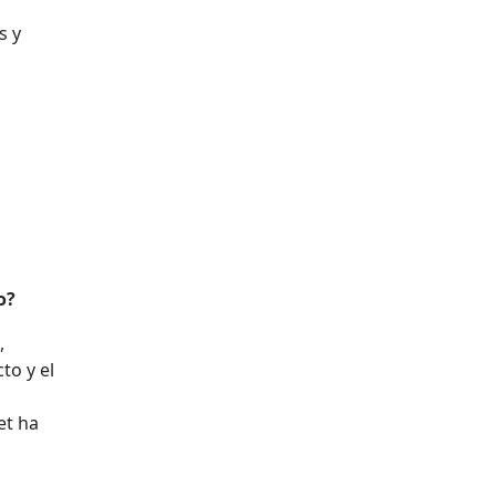
s y
o?
,
to y el
et ha