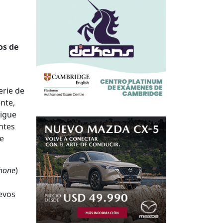
os de
erie de
nte,
sigue
ntes
ye
phone
)
evos