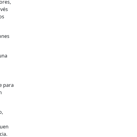
ores,
avés
os
iones
(una
e para
n
o,
buen
cia.