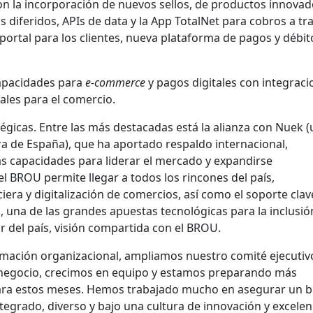
on la incorporación de nuevos sellos, de productos innovad
 diferidos, APIs de data y la App TotalNet para cobros a tr
ortal para los clientes, nueva plataforma de pagos y débit
apacidades para
e-commerce
y pagos digitales con integrac
nales para el comercio.
gicas. Entre las más destacadas está la alianza con Nuek 
a de España), que ha aportado respaldo internacional,
as capacidades para liderar el mercado y expandirse
l BROU permite llegar a todos los rincones del país,
iera y digitalización de comercios, así como el soporte clav
 una de las grandes apuestas tecnológicas para la inclusió
or del país, visión compartida con el BROU.
ormación organizacional, ampliamos nuestro comité ejecutiv
egocio, crecimos en equipo y estamos preparando más
ara estos meses. Hemos trabajado mucho en asegurar un 
ntegrado, diverso y bajo una cultura de innovación y excelen