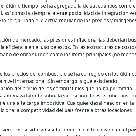
n el último tiempo, se ha agregado la de sucedáneos como e
al, así como la siempre latente posibilidad de integración ver
e la carga. Todo ello actúa regulando los precios y márgenes
ación de mercado, las presiones inflacionarias deberían bu
 la eficiencia en el uso de estos. En las estructuras de costo
a mano de obra surgen como los ítems principales (no meno
.
de los precios del combustible se ha corregido en los último
 nivel internacional. Sin embargo, sigue existiendo
fijación del precio de los combustibles que no ha permitido 
a amenaza latente sobre la valoración de este crítico insu
ne una alta carga impositiva. Cualquier desalineación en la
ciona la competitividad del país frente a otras locaciones
a siempre ha sido señalada como un costo elevado en el paí