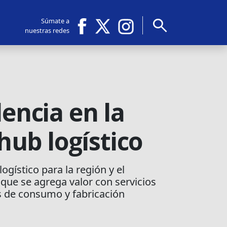
search
Súmate a
nuestras redes
dencia en la
ub logístico
gístico para la región y el
 que se agrega valor con servicios
os de consumo y fabricación