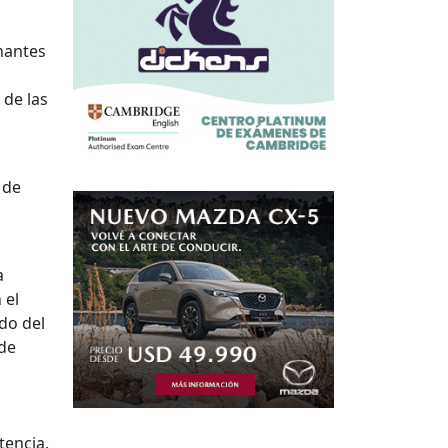
inantes
 de las
 de
a
 el
ado del
 de
tencia.