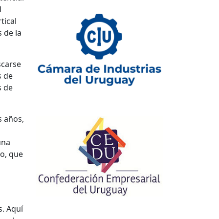
l
tical
 de la
scarse
s de
s de
s años,
una
mo, que
s. Aquí