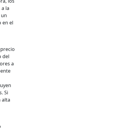
ra, los
 a la
a un
 en el
 precio
o del
ores a
iente
nuyen
. Si
 alta
o