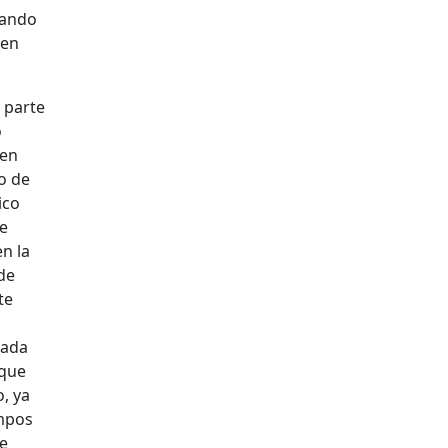
vando
 en
 parte
o
uen
io de
ico
le
en la
 de
te
jada
 que
, ya
empos
ue