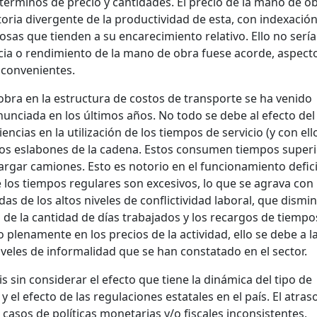
términos de precio y cantidades. El precio de la mano de ob
toria divergente de la productividad de esta, con indexación
zosas que tienden a su encarecimiento relativo. Ello no serí
ncia o rendimiento de la mano de obra fuese acorde, aspecto
inconvenientes.
obra en la estructura de costos de transporte se ha venido
ciada en los últimos años. No todo se debe al efecto del
iencias en la utilización de los tiempos de servicio (y con ell
sos eslabones de la cadena. Estos consumen tiempos superi
argar camiones. Esto es notorio en el funcionamiento defic
e los tiempos regulares son excesivos, lo que se agrava con
as de los altos niveles de conflictividad laboral, que dismi
 de la cantidad de días trabajados y los recargos de tiempos
 plenamente en los precios de la actividad, ello se debe a la
iveles de informalidad que se han constatado en el sector.
is sin considerar el efecto que tiene la dinámica del tipo de
y el efecto de las regulaciones estatales en el país. El atras
asos de políticas monetarias y/o fiscales inconsistentes,