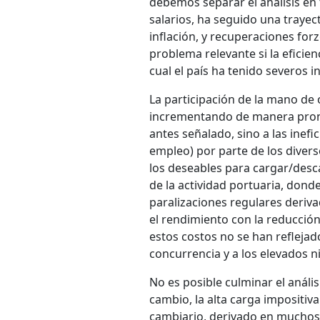
debemos separar el análisis en 
salarios, ha seguido una trayec
inflación, y recuperaciones for
problema relevante si la eficie
cual el país ha tenido severos 
La participación de la mano de 
incrementando de manera pronun
antes señalado, sino a las inefic
empleo) por parte de los diver
los deseables para cargar/desc
de la actividad portuaria, dond
paralizaciones regulares derivad
el rendimiento con la reducción
estos costos no se han reflejado
concurrencia y a los elevados n
No es posible culminar el anális
cambio, la alta carga impositiva 
cambiario, derivado en muchos c