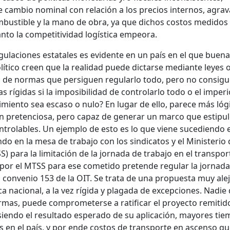
e cambio nominal con relación a los precios internos, agra
ombustible y la mano de obra, ya que dichos costos medidos
anto la competitividad logística empeora.
egulaciones estatales es evidente en un país en el que buena
olítico creen que la realidad puede dictarse mediante leyes 
o de normas que persiguen regularlo todo, pero no consig
 rígidas si la imposibilidad de controlarlo todo o el imper
miento sea escaso o nulo? En lugar de ello, parece más lóg
n pretenciosa, pero capaz de generar un marco que estipu
ontrolables. Un ejemplo de esto es lo que viene sucediendo 
do en la mesa de trabajo con los sindicatos y el Ministerio
) para la limitación de la jornada de trabajo en el transpor
o por el MTSS para ese cometido pretende regular la jornada
 convenio 153 de la OIT. Se trata de una propuesta muy ale
ca nacional, a la vez rígida y plagada de excepciones. Nadie
rmas, puede comprometerse a ratificar el proyecto remitido
 siendo el resultado esperado de su aplicación, mayores ti
s en el país, y por ende costos de transporte en ascenso q