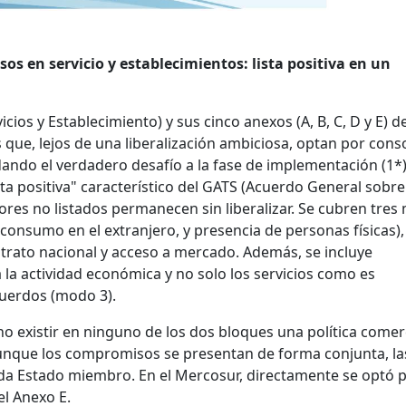
os en servicio y establecimientos: lista positiva en un
icios y Establecimiento) y sus cinco anexos (A, B, C, D y E) d
e, lejos de una liberalización ambiciosa, optan por conso
dando el verdadero desafío a la fase de implementación (1*).
ta positiva" característico del GATS (Acuerdo General sobre
tores no listados permanecen sin liberalizar. Se cubren tre
 consumo en el extranjero, y presencia de personas físicas),
rato nacional y acceso a mercado. Además, se incluye
la actividad económica y no solo los servicios como es
cuerdos (modo 3).
 no existir en ninguno de los dos bloques una política comer
aunque los compromisos se presentan de forma conjunta, la
ada Estado miembro. En el Mercosur, directamente se optó 
el Anexo E.