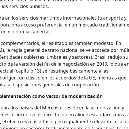
los servicios públicos.
 da en los servicios marítimos internacionales (transporte y
oporciona acceso preferencial en un mercado tradicionalm
so en economías abiertas.
s complementarios, el resultado es también modesto. En
2), la regla general de trato nacional se ve acotada por múl
(entidades cubiertas, umbrales y sectores). Brasil redujo su
o de la versión del fin de la negociación en 2019, lo que en
ectual (capítulo 13) se restringe básicamente a las
origen, un clásico en los acuerdos de la UE, mientras que
mita a disposiciones generales de cooperación.
mplementación como vector de modernización
o para los países del Mercosur reside en la armonización y
enes, el incentivo es directo: quien alinee estándares más r
, el efecto es más difuso, pero igualmente relevante: el ac
mejora en sectores tradicionalmente no transables, forza