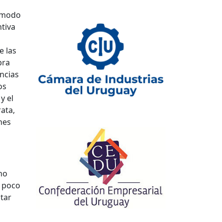
n modo
ntiva
e las
bra
encias
os
y el
ata,
nes
no
r poco
tar