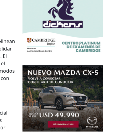
elinean
lidar
 El
 el
s modos
 con
cial
s
por