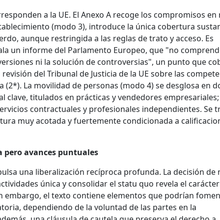
rresponden a la UE. El Anexo A recoge los compromisos e
establecimiento (modo 3), introduce la única cobertura susta
erdo, aunque restringida a las reglas de trato y acceso. Es
ala un informe del Parlamento Europeo, que "no comprend
ersiones ni la solución de controversias", un punto que co
a revisión del Tribunal de Justicia de la UE sobre las compet
a (2*). La movilidad de personas (modo 4) se desglosa en d
l clave, titulados en prácticas y vendedores empresariales; 
vicios contractuales y profesionales independientes. Se tr
rtura muy acotada y fuertemente condicionada a calificacio
a pero avances puntuales
ulsa una liberalización recíproca profunda. La decisión de 
ividades única y consolidar el statu quo revela el carácte
in embargo, el texto contiene elementos que podrían fomen
oria, dependiendo de la voluntad de las partes en la
demás, una cláusula de cautela que preserva el derecho a