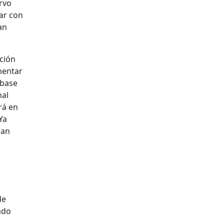
rvo
ar con
an
ación
mentar
 base
nal
rá en
Ya
lan
de
ado