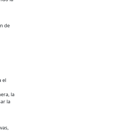
ón de
 el
era, la
ar la
vas,