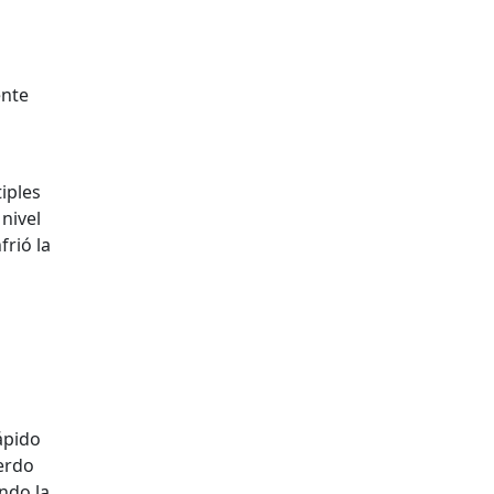
ente
tiples
 nivel
frió la
ápido
uerdo
ndo la