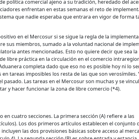
e política comercial ajeno a su tradición, heredado del ace
ciadores enfrentan en estas semanas el reto de implement
stema que nadie esperaba que entrara en vigor de forma t
ositivo en el Mercosur si se sigue la regla de la implement
ntre sus miembros, sumado a la voluntad nacional de imple
latoria antes mencionadas. Esto no quiere decir que sea la
 de libre práctica en la circulación en el comercio intraregio
duanera completa dado que eso no es posible hoy ni lo se
s en tareas imposibles los resta de las que son verosímiles. 
l pasado. Las tareas en el Mercosur son muchas y se vincu
 y hacer funcionar la zona de libre comercio (*4).
o en cuatro secciones. La primera sección (A) refiere a las
tículos). Los dos primeros artículos establecen el conjunto 
 incluyen las dos provisiones básicas sobre acceso al merc
tículo 4). La segunda sección (B) es sobre entrada y estancia