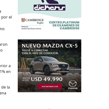
a
 por el
rno
aron
do
rior a
,1% en
 de la
uena