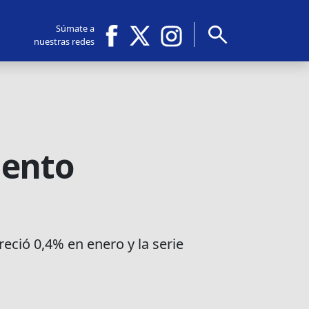
search
Súmate a
nuestras redes
mento
eció 0,4% en enero y la serie