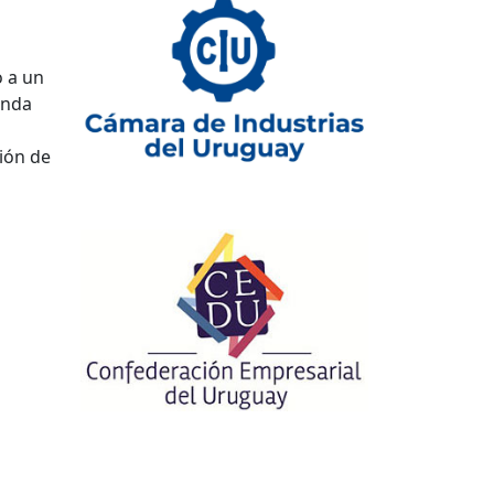
o a un
anda
ión de