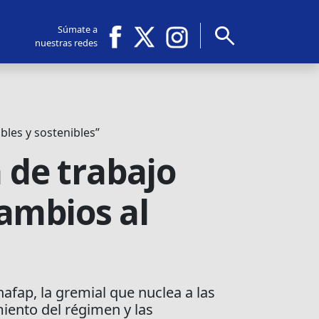
search
Súmate a
nuestras redes
bles y sostenibles”
 de trabajo
cambios al
afap, la gremial que nuclea a las
iento del régimen y las