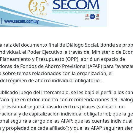
a raíz del documento final de Diálogo Social, donde se pr
dividual, el Poder Ejecutivo, a través del Ministerio de Ec
e Planeamiento y Presupuesto (OPP), abrió un espacio de
doras de Fondos de Ahorro Previsional (AFAP) para “avanza
 sobre temas relacionados con la organización, el
del régimen de ahorro individual obligatorio”.
icado luego del intercambio, se les bajó el perfil a los ca
stacó que en el documento con recomendaciones del Diálo
 previsional seguirá basado en tres pilares (solidario no
acional y de capitalización individual obligatorio); que la g
onal seguirá a cargo de las AFAP; que las cuentas individual
s y propiedad de cada afiliado”; y que las AFAP seguirán sie