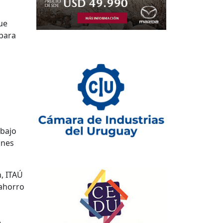
que
 para
abajo
ones
n, ITAÚ
 ahorro
e