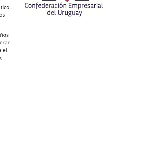
tico,
los
años
erar
a el
te