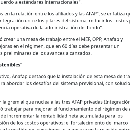
cuerdo a estándares internacionales”.
 en la relación entre los afiliados y las AFAP”, se enfatiza 
ntegración entre los pilares del sistema, reducir los costos
iencia operativa de la administración del fondo”.
ó crear una mesa de trabajo entre el MEF, OPP, Anafap y
joras en el régimen, que en 60 días debe presentar un
 preliminares de los avances alcanzados.
stenibles”
utivo, Anafap destacó que la instalación de esta mesa de tr
ara abordar los desafíos del sistema previsional, con soluci
la gremial que nuclea a las tres AFAP privadas (Integració
rdó trabajar para mejorar el funcionamiento del régimen de
a de incrementar la rentabilidad neta acumulada para los
isión de los costos operativos; el fortalecimiento del marco
y la gestión de inversiones, y la mejora en la relación entr