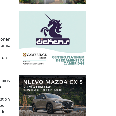
oponen
onomía
r en
mbios
go
estión
es
ndo