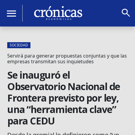
search
menu
SOCIEDAD
Servirá para generar propuestas conjuntas y que las
empresas transmitan sus inquietudes
Se inauguró el
Observatorio Nacional de
Frontera previsto por ley,
una “herramienta clave”
para CEDU
Desde la gremial lo definieron como “un