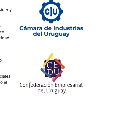
sider y
o
acó
cidad
n
o
ciales
o el