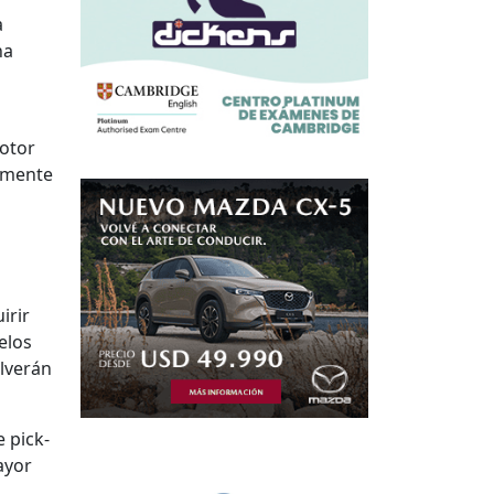
a
na
motor
amente
irir
elos
olverán
 pick-
ayor