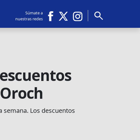
search
Súmate a
nuestras redes
descuentos
 Oroch
 a semana. Los descuentos