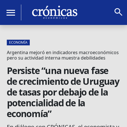
search
menu
ECONOMÍA
Argentina mejoró en indicadores macroeconómicos
pero su actividad interna muestra debilidades
Persiste “una nueva fase
de crecimiento de Uruguay
de tasas por debajo de la
potencialidad de la
economía”
En diálogo con CRÓNICAS, el economista y