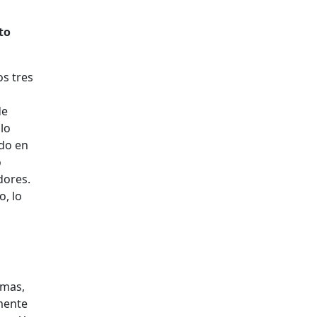
to
s tres
de
lo
ado en
o
dores.
o, lo
rmas,
mente