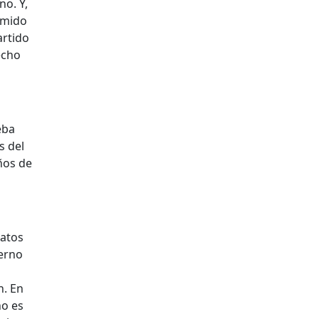
no. Y,
umido
artido
echo
eba
s del
ños de
datos
ierno
n. En
no es