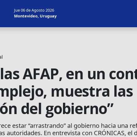
Jue 06 de Agosto 2026
Montevideo, Uruguay
al
 las AFAP, en un con
plejo, muestra las 
ión del gobierno”
ece estar “arrastrando” al gobierno hacia una r
las autoridades. En entrevista con CRÓNICAS, el