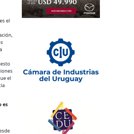
es el
ación,
os
a
 esto
ciones
ue el
cia
o es
desde