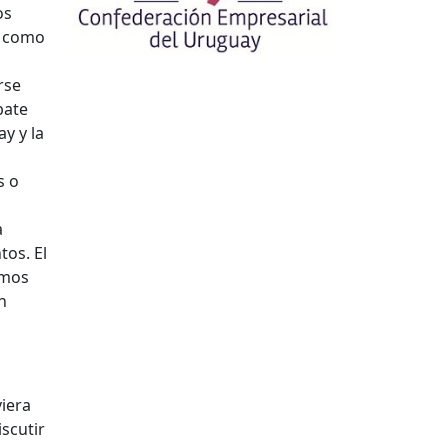
os
a como
rse
bate
y y la
s o
a
tos. El
amos
n
iera
scutir