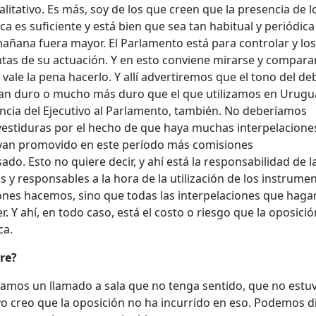
ualitativo. Es más, soy de los que creen que la presencia de l
a es suficiente y está bien que sea tan habitual y periódic
mañana fuera mayor. El Parlamento está para controlar y los
as de su actuación. Y en esto conviene mirarse y compara
vale la pena hacerlo. Y allí advertiremos que el tono del de
tan duro o mucho más duro que el que utilizamos en Urugua
encia del Ejecutivo al Parlamento, también. No deberíamos
estiduras por el hecho de que haya muchas interpelacione
hayan promovido en este período más comisiones
do. Esto no quiere decir, y ahí está la responsabilidad de l
 y responsables a la hora de la utilización de los instrumen
ones hacemos, sino que todas las interpelaciones que hag
. Y ahí, en todo caso, está el costo o riesgo que la oposició
ca.
ere?
mos un llamado a sala que no tenga sentido, que no estuv
 yo creo que la oposición no ha incurrido en eso. Podemos di