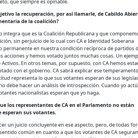
eto, que siempre es opinable.
etivo la recuperación, por así llamarle, de Cabildo Abier
entaria de la coalición?
o integra que es la Coalición Republicana y que componemo
ición, sin perjuicio de lo cual con CA e Identidad Soberana
o permanente en nuestra condición recíproca de partidos 
s acciones y hemos votado juntos muchas cosas. Un ejemp
de Activos. En otros temas, por supuesto, con CA hemos est
votado con el gobierno. CA sabrá explicar ese temperament
titud representa lo que sus votantes esperan de sus legisla
no debe hacer un análisis de introspección. Cuando yo actú
votantes nacionalistas esperan que yo haga.
ue los representantes de CA en el Parlamento no están
e esperan sus votantes.
er un juicio concluyente en ese aspecto, pero, de todas fo
l sentido común en cuanto a que los votantes de CA segura