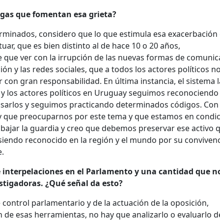
egas que fomentan esa grieta?
erminados, considero que lo que estimula esa exacerbación 
uar, que es bien distinto al de hace 10 o 20 años,
e que ver con la irrupción de las nuevas formas de comunic
ón y las redes sociales, que a todos los actores políticos n
 con gran responsabilidad. En última instancia, el sistema l
s y los actores políticos en Uruguay seguimos reconociendo
asarlos y seguimos practicando determinados códigos. Con
ay que preocuparnos por este tema y que estamos en condi
 bajar la guardia y creo que debemos preservar ese activo q
 siendo reconocido en la región y el mundo por su conviven
e.
 interpelaciones en el Parlamento y una cantidad que n
tigadoras. ¿Qué señal da esto?
 control parlamentario y de la actuación de la oposición,
ón de esas herramientas, no hay que analizarlo o evaluarlo 