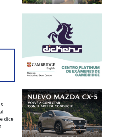
os
l,
e dice
a