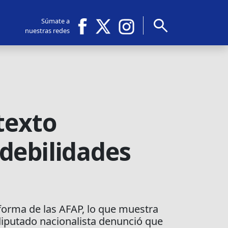
search
Súmate a
nuestras redes
texto
debilidades
eforma de las AFAP, lo que muestra
 diputado nacionalista denunció que