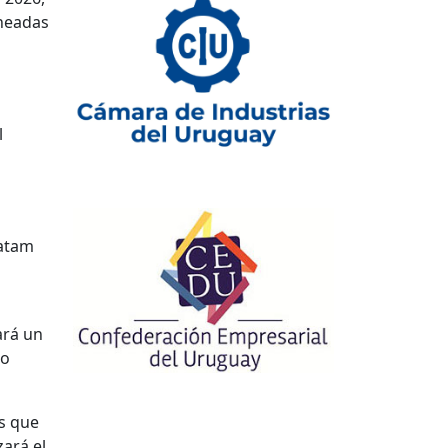
ineadas
l
Latam
ará un
ño
as que
zará el