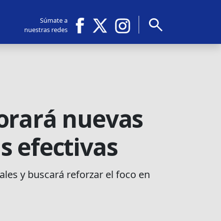
search
Súmate a
nuestras redes
porará nuevas
s efectivas
es y buscará reforzar el foco en