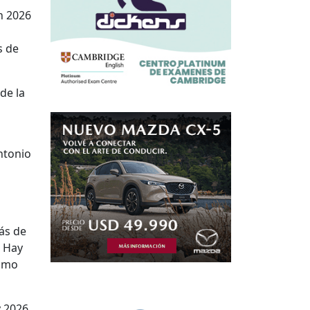
n 2026
s de
de la
ntonio
ás de
. Hay
cómo
 2026,