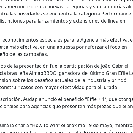
certamen incorporará nuevas categorías y subcategorías al
Entre las novedades se encuentra la categoría Performance
stinciones para lanzamientos y extensiones de línea en
econocimientos especiales para la Agencia más efectiva, e
rca más efectiva, en una apuesta por reforzar el foco en
eño de las campañas.
 de la presentación fue la participación de João Gabriel
ncia brasileña AlmapBBDO, ganadora del último Gran Effie 
sión sobre los desafíos actuales de la industria y brindó
nstruir casos con mayor efectividad para el jurado.
scripción, Audap anunció el beneficio “Effie + 1”, que otorg
cionales para agencias que presenten más piezas que el a
cluirá la charla “How to Win” el próximo 19 de mayo, mientr
os cierres entre junio y julio. La gala de premiación se reali