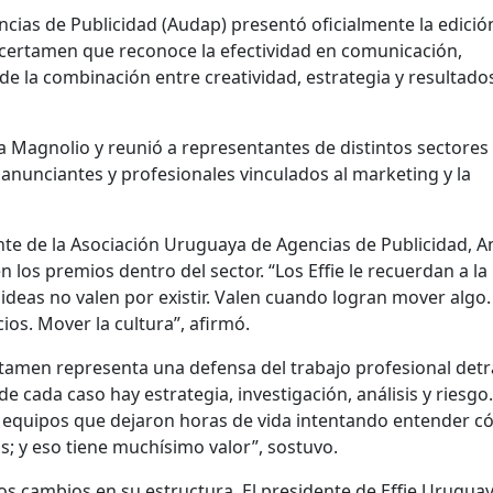
cias de Publicidad (Audap) presentó oficialmente la edició
l certamen que reconoce la efectividad en comunicación,
 de la combinación entre creatividad, estrategia y resultado
la Magnolio y reunió a representantes de distintos sectores 
, anunciantes y profesionales vinculados al marketing y la
ente de la Asociación Uruguaya de Agencias de Publicidad, A
en los premios dentro del sector. “Los Effie le recuerdan a la
 ideas no valen por existir. Valen cuando logran mover algo.
os. Mover la cultura”, afirmó.
rtamen representa una defensa del trabajo profesional detr
 cada caso hay estrategia, investigación, análisis y riesgo
y equipos que dejaron horas de vida intentando entender 
; y eso tiene muchísimo valor”, sostuvo.
ios cambios en su estructura. El presidente de Effie Uruguay