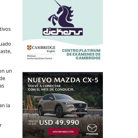
tivos
nuado
aste,
on un
 de
as
an la
r