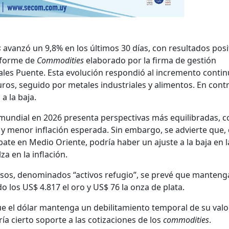
s
avanzó un 9,8% en los últimos 30 días, con resultados posi
Informe de
Commodities
elaborado por la firma de gestión
ales Puente. Esta evolución respondió al incremento conti
uros, seguido por metales industriales y alimentos. En contr
a la baja.
mundial en 2026 presenta perspectivas más equilibradas, c
y menor inflación esperada. Sin embargo, se advierte que,
te en Medio Oriente, podría haber un ajuste a la baja en l
za en la inflación.
iosos, denominados “activos refugio”, se prevé que manteng
o los US$ 4.817 el oro y US$ 76 la onza de plata.
ue el dólar mantenga un debilitamiento temporal de su valo
a cierto soporte a las cotizaciones de los
commodities
.