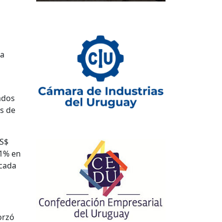
la
ados
s de
US$
,1% en
 cada
orzó