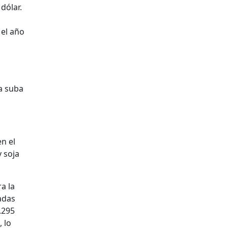
dólar.
 el año
,
na suba
en el
 soja
a la
adas
.295
 lo