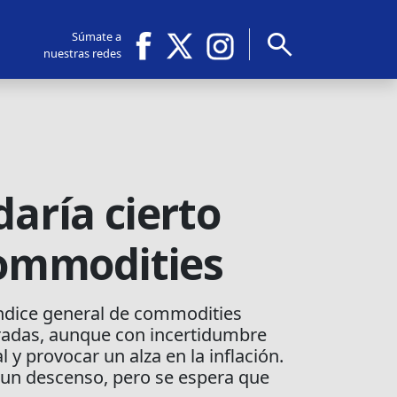
search
Súmate a
nuestras redes
daría cierto
 commodities
 índice general de commodities
bradas, aunque con incertidumbre
y provocar un alza en la inflación.
n un descenso, pero se espera que