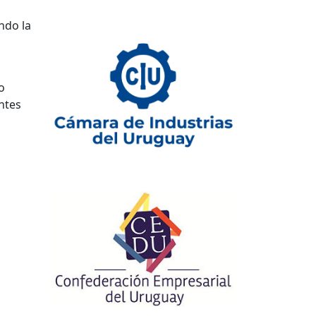
ndo la
o
ntes