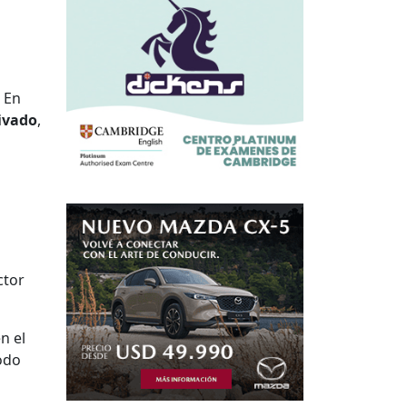
 En
rivado
,
ctor
n el
odo