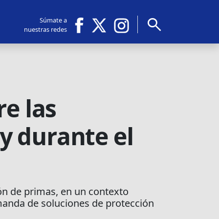
search
Súmate a
nuestras redes
re las
y durante el
ón de primas, en un contexto
manda de soluciones de protección