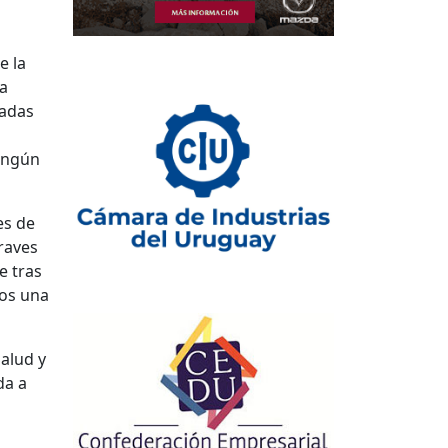
e la
ta
zadas
ningún
es de
graves
e tras
mos una
Salud y
da a