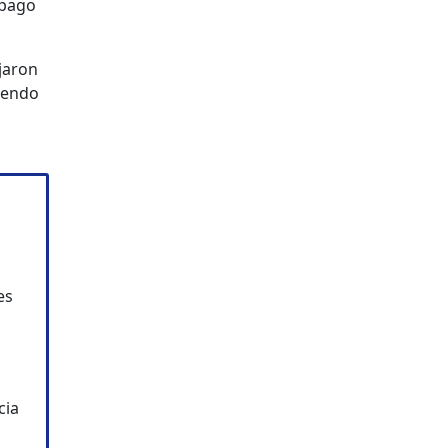
 pago
jaron
siendo
es
cia