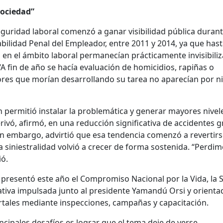
ociedad”
seguridad laboral comenzó a ganar visibilidad pública durant
bilidad Penal del Empleador, entre 2011 y 2014, ya que has
 en el ámbito laboral permanecían prácticamente invisibili
“A fin de año se hacía evaluación de homicidios, rapiñas o
dores que morían desarrollando su tarea no aparecían por 
n permitió instalar la problemática y generar mayores nivel
rivó, afirmó, en una reducción significativa de accidentes 
in embargo, advirtió que esa tendencia comenzó a revertirs
 siniestralidad volvió a crecer de forma sostenida. “Perdi
ó.
 presentó este año el Compromiso Nacional por la Vida, la 
ciativa impulsada junto al presidente Yamandú Orsi y orienta
rtales mediante inspecciones, campañas y capacitación.
incipales desafíos es lograr que el tema deje de verse