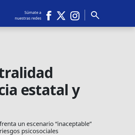
search
Súmate a
nuestras redes
tralidad
ia estatal y
nfrenta un escenario “inaceptable”
 riesgos psicosociales