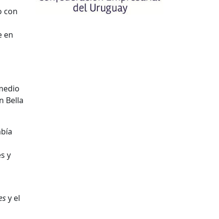
o con
e en
 medio
n Bella
abía
s y
es
y el