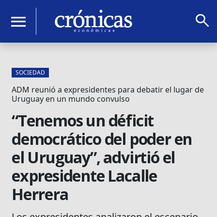
search
menu
SOCIEDAD
ADM reunió a expresidentes para debatir el lugar de
Uruguay en un mundo convulso
“Tenemos un déficit
democrático del poder en
el Uruguay”, advirtió el
expresidente Lacalle
Herrera
Los expresidentes analizaron el escenario