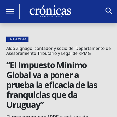
search
menu
ENTREVISTA
Aldo Zignago, contador y socio del Departamento de
Asesoramiento Tributario y Legal de KPMG
“El Impuesto Mínimo
Global va a poner a
prueba la eficacia de las
franquicias que da
Uruguay”
El gravamen con IRPF a activos de