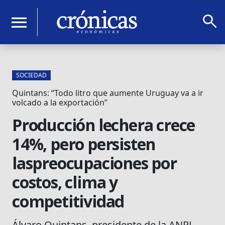
search
menu
SOCIEDAD
Quintans: “Todo litro que aumente Uruguay va a ir
volcado a la exportación”
Producción lechera crece
14%, pero persisten
laspreocupaciones por
costos, clima y
competitividad
Álvaro Quintans, presidente de la ANPL,