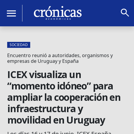
search
menu
SOCIEDAD
Encuentro reunió a autoridades, organismos y
empresas de Uruguay y España
ICEX visualiza un
“momento idóneo” para
ampliar la cooperación en
infraestructura y
movilidad en Uruguay
Los días 16 y 17 de junio, ICEX España