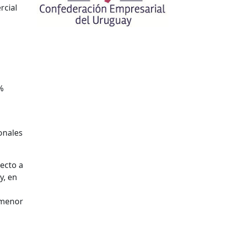
rcial
%
ionales
pecto a
y, en
 menor