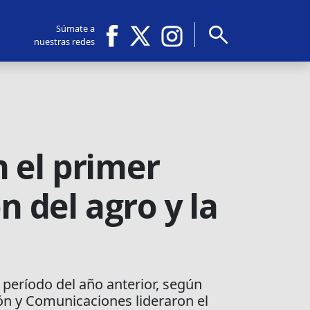
search
Súmate a
nuestras redes
 el primer
n del agro y la
 período del año anterior, según
ón y Comunicaciones lideraron el