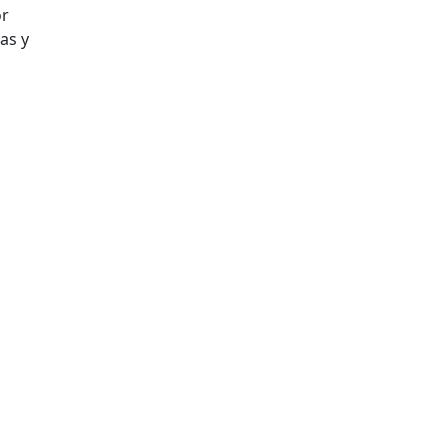
or
as y