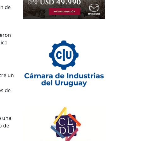
ón de
ieron
sico
tre un
os de
e una
o de