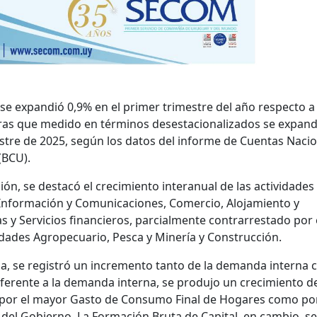
 se expandió 0,9% en el primer trimestre del año respecto a
tras que medido en términos desestacionalizados se expand
estre de 2025, según los datos del informe de Cuentas Naci
(BCU).
ón, se destacó el crecimiento interanual de las actividades
Información y Comunicaciones, Comercio, Alojamiento y
 y Servicios financieros, parcialmente contrarrestado por 
ades Agropecuario, Pesca y Minería y Construcción.
a, se registró un incremento tanto de la demanda interna
eferente a la demanda interna, se produjo un crecimiento d
 por el mayor Gasto de Consumo Final de Hogares como por
el Gobierno. La Formación Bruta de Capital, en cambio, se