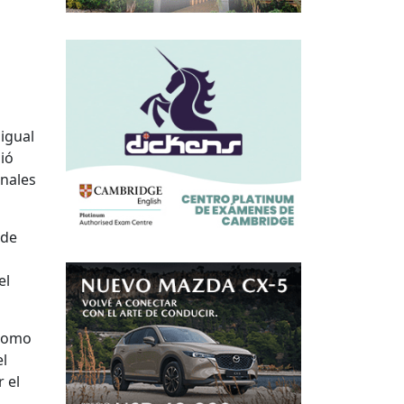
 igual
ió
onales
 de
el
 como
el
 el