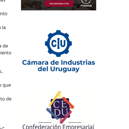
ento
 la
a de
miento
s,
lo que
n
nto de
y”.