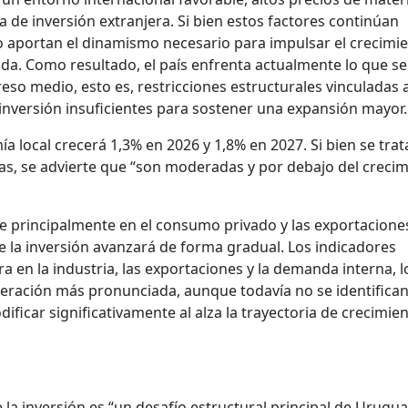
 de inversión extranjera. Si bien estos factores continúan
o aportan el dinamismo necesario para impulsar el crecimi
da. Como resultado, el país enfrenta actualmente lo que se
so medio, esto es, restricciones estructurales vinculadas a
 inversión insuficientes para sostener una expansión mayor.
a local crecerá 1,3% en 2026 y 1,8% en 2027. Si bien se trat
vas, se advierte que “son moderadas y por debajo del creci
e principalmente en el consumo privado y las exportacione
e la inversión avanzará de forma gradual. Los indicadores
a en la industria, las exportaciones y la demanda interna, 
leración más pronunciada, aunque todavía no se identifica
icar significativamente al alza la trayectoria de crecimie
la inversión es “un desafío estructural principal de Urugua