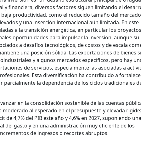
nal y financiera, diversos factores siguen limitando el desarr
 baja productividad, como el reducido tamaño del mercado
elevados y una inserción internacional aún limitada. En este
culadas a la transición energética, en particular los proyecto
ipales oportunidades para impulsar la inversión, aunque su
ociados a desafíos tecnológicos, de costos y de escala come
mantiene una posición sólida. Las exportaciones de bienes 
industriales y algunos mercados específicos, pero hay un
ortaciones de servicios, especialmente las asociadas a activ
ofesionales. Esta diversificación ha contribuido a fortalece
ir parcialmente la dependencia de los ciclos tradicionales d
 avanzar en la consolidación sostenible de las cuentas públi
 moderado al esperado en el presupuesto y elevada rigide
cit de 4,7% del PIB este año y 4,6% en 2027, suponiendo un
l del gasto y en una administración muy eficiente de los
incrementos de ingresos o recortes abruptos.