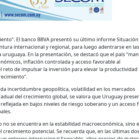
imiento”. El banco BBVA presentó su último informe Situación
tura internacional y regional, para luego adentrarse en la
 uruguaya. En la presentación, se destacó que el país “man
micos, inflación controlada y acceso favorable al
 reto de impulsar la inversión para elevar la productividad 
ecimiento”.
da incertidumbre geopolítica, volatilidad en los mercados
radual del crecimiento global, se valora que Uruguay prese
 reflejada en bajos niveles de riesgo soberano y un acceso f
ales.
ío no se encuentra en la estabilidad macroeconómica, sino e
el crecimiento potencial. Se recuerda que, en las últimas do
e un entorno internacional favorable, altos precios de mater