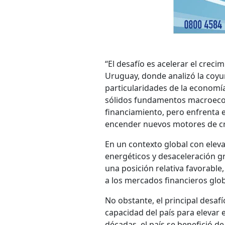
“El desafío es acelerar el crec
Uruguay, donde analizó la coyun
particularidades de la economía
sólidos fundamentos macroeconó
financiamiento, pero enfrenta el
encender nuevos motores de cr
En un contexto global con eleva
energéticos y desaceleración g
una posición relativa favorable,
a los mercados financieros glob
No obstante, el principal desaf
capacidad del país para elevar 
décadas, el país se benefició d