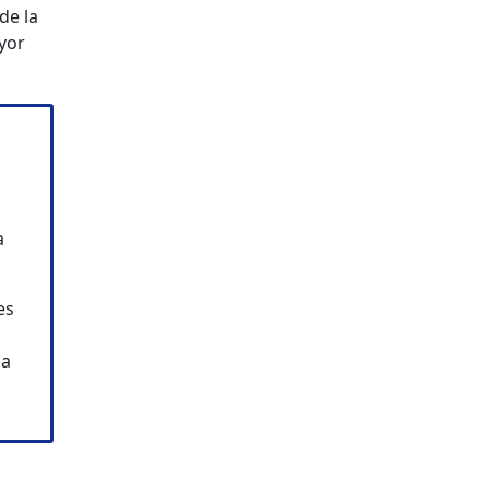
de la
yor
a
es
la