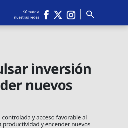
search
Súmate a
nuestras redes
lsar inversión
nder nuevos
ontrolada y acceso favorable al
 la productividad y encender nuevos