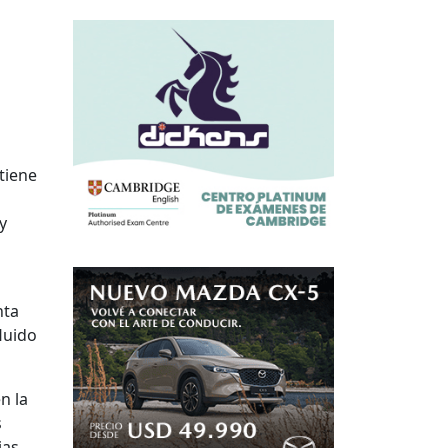
s
tiene
y
nta
luido
n la
s
ias