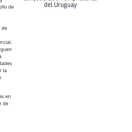
ollo de
s de
rcial.
siguen
a
idades
r la
e
cas en
z de
a