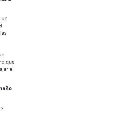
y un
l
las
 un
ero que
jar el
amaño
as