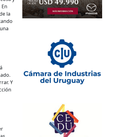
. En
de la
atando
 una
tá
uado.
rar. Y
cción
er
las