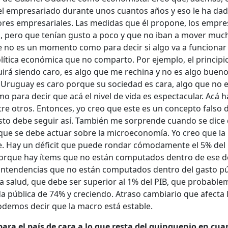
el empresariado durante unos cuantos años y eso le ha da
tores empresariales. Las medidas que él propone, los empre
n, pero que tenían gusto a poco y que no iban a mover much
te no es un momento como para decir si algo va a funcionar
lítica económica que no comparto. Por ejemplo, el principi
irá siendo caro, es algo que me rechina y no es algo bueno
 Uruguay es caro porque su sociedad es cara, algo que no es
 para decir que acá el nivel de vida es espectacular. Acá h
tre otros. Entonces, yo creo que este es un concepto falso 
esto debe seguir así. También me sorprende cuando se dice 
ue se debe actuar sobre la microeconomía. Yo creo que la
. Hay un déficit que puede rondar cómodamente el 5% del
porque hay ítems que no están computados dentro de ese déf
s intendencias que no están computados dentro del gasto pú
 la salud, que debe ser superior al 1% del PIB, que probabl
da pública de 74% y creciendo. Atraso cambiario que afecta 
odemos decir que la macro está estable.
ra el país de cara a lo que resta del quinquenio en cua