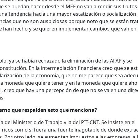
e se puedan hacer desde el MEF no van a rendir sus frutos
una tendencia hacia una mayor estatización o socialización 
cias que no son auspiciosas porque noto que se están tr
se han hecho y se quieren implementar cambios que van en
plo, ya se había rechazado la eliminación de las AFAP y se
Constitución. En la intermediación financiera creo que se es
larización de la economía, que no me parece que sea adec
 la moneda que quiere tener y en la moneda que quiere ahor
l, creo que hay una percepción de que no se va en una dire
as.
ierno que respalden esto que menciona?
la del Ministerio de Trabajo y la del PIT-CNT. Se insiste en el
 ricos como si fuera una fuente inagotable de donde extra
. Por otro lado, se aumentan impuestos a las empresas, a 