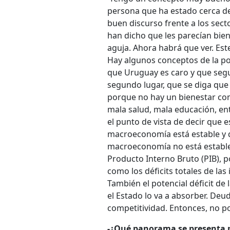
persona que ha estado cerca d
buen discurso frente a los sec
han dicho que les parecían bie
aguja. Ahora habrá que ver. Es
Hay algunos conceptos de la po
que Uruguay es caro y que segu
segundo lugar, que se diga que
porque no hay un bienestar como
mala salud, mala educación, en
el punto de vista de decir que 
macroeconomía está estable y q
macroeconomía no está estable
Producto Interno Bruto (PIB), 
como los déficits totales de la
También el potencial déficit de
el Estado lo va a absorber. Deu
competitividad. Entonces, no p
-¿Qué panorama se presenta pa