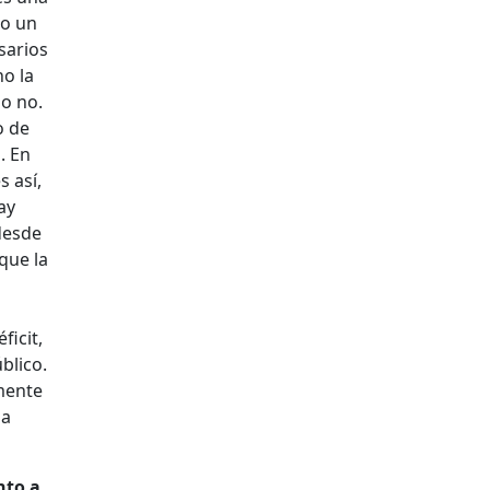
do un
sarios
o la
 o no.
o de
. En
 así,
ay
desde
que la
icit,
blico.
emente
la
nto a