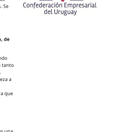
. Se
n, de
endo
a tanto
.
eza a
ra que
es una