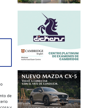
no
unto de
terio
 cosa y