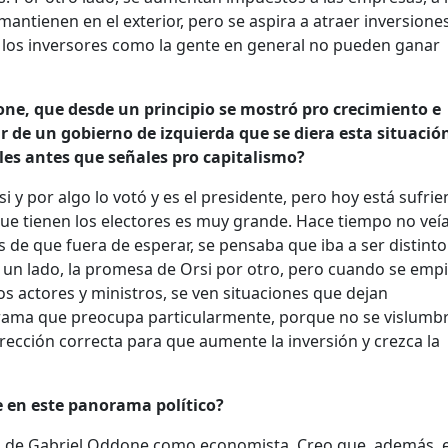
antienen en el exterior, pero se aspira a atraer inversiones
 los inversores como la gente en general no pueden ganar
done, que desde un principio se mostró pro crecimiento e
r de un gobierno de izquierda que se diera esta situació
ales antes que señales pro capitalismo?
i y por algo lo votó y es el presidente, pero hoy está sufri
ue tienen los electores es muy grande. Hace tiempo no veí
de que fuera de esperar, se pensaba que iba a ser distinto
 un lado, la promesa de Orsi por otro, pero cuando se empi
s actores y ministros, se ven situaciones que dejan
rama que preocupa particularmente, porque no se vislumb
rección correcta para que aumente la inversión y crezca la
 en este panorama político?
 de Gabriel Oddone como economista. Creo que, además, 