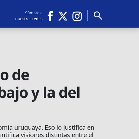
search
Súmate a
nuestras redes
io de
ajo y la del
omía uruguaya. Eso lo justifica en
tifica visiones distintas entre el