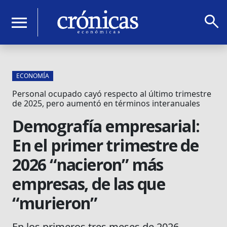
search
menu
ECONOMÍA
Personal ocupado cayó respecto al último trimestre
de 2025, pero aumentó en términos interanuales
Demografía empresarial:
En el primer trimestre de
2026 “nacieron” más
empresas, de las que
“murieron”
En los primeros tres meses de 2026