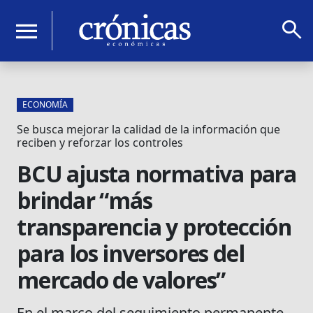
search
menu
ECONOMÍA
Se busca mejorar la calidad de la información que
reciben y reforzar los controles
BCU ajusta normativa para
brindar “más
transparencia y protección
para los inversores del
mercado de valores”
En el marco del seguimiento permanente