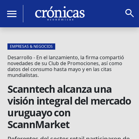
search
menu
EMPRESAS & NEGOCIOS
Desarrollo - En el lanzamiento, la firma compartió
novedades de su Club de Promociones, así como
datos del consumo hasta mayo y en las citas
mundialistas.
Scanntech alcanza una
visión integral del mercado
uruguayo con
ScannMarket
Referentes del sector retail participaron de