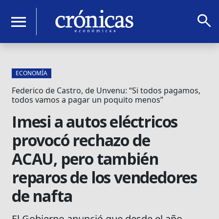
search
menu
ECONOMÍA
Federico de Castro, de Unvenu: “Si todos pagamos,
todos vamos a pagar un poquito menos”
Imesi a autos eléctricos
provocó rechazo de
ACAU, pero también
reparos de los vendedores
de nafta
El Gobierno anunció que desde el año