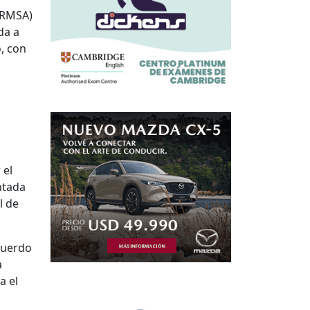
 (RMSA)
da a
, con
 el
ntada
l de
cuerdo
a
a el