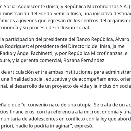
ón Social Adolescente (Inisa) y República Microfinanzas S.A.
ministración del Fondo Semilla Inisa, una iniciativa destina
ómicos a jóvenes que egresan de los centros del organismo
tonomía y su proceso de inclusión social.
la participación del presidente del Banco República, Álvaro
na Rodríguez; el presidente del Directorio del Inisa, Jaime
Radío y Ángel Fachinetti; y, por República Microfinanzas, el
oure, y la gerenta comercial, Rosana Fernández.
de articulación entre ambas instituciones para administrar
 una finalidad social, educativa y de acompañamiento, orie
al, el desarrollo de un proyecto de vida y la inclusión socia
eñaló que “el convenio nace de una utopía. Se trata de un a
ios financieros, con la referencia a la microeconomía y un
omunitaria de adolescentes en conflicto con la ley que abord
 priori, nadie lo podría imaginar”, expresó.