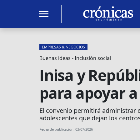
menu
EMPRESAS & NEGOCIOS
Buenas ideas - Inclusión social
Inisa y Repúb
para apoyar a
El convenio permitirá administrar 
adolescentes que dejan los centros 
Fecha de publicación: 03/07/2026