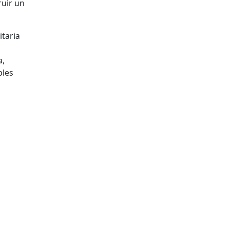
ruir un
itaria
a,
bles