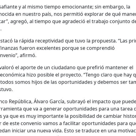
afiante y al mismo tiempo emocionante; sin embargo, la
conocida en nuestro país, nos permitió explorar de qué mane
ar”, agregó, al tiempo que agradeció el trabajo conjunto de
.
stacó la rápida receptividad que tuvo la propuesta. “Las pr
finanzas fueron excelentes porque se comprendió
nvenio”, afirmó.
 valoró el aporte de un ciudadano que prefirió mantener el
económica hizo posible el proyecto. “Tengo claro que hay 
todos somos hijos de las oportunidades y debemos ser ta
stuvo.
anco República, Álvaro García, subrayó el impacto que pued
 herramienta que va a generar oportunidades para una tarea 
 ya que es muy importante la posibilidad de cambiar histor
ir de este convenio vamos a facilitar oportunidades para qu
edan iniciar una nueva vida. Esto se traduce en una motiva