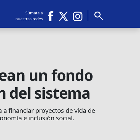
search
Súmate a
nuestras redes
rean un fondo
n del sistema
 a financiar proyectos de vida de
tonomía e inclusión social.