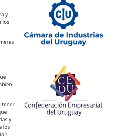
ra y
 los
imeras
que
mbién
e tener
que
ias y
e los
ción