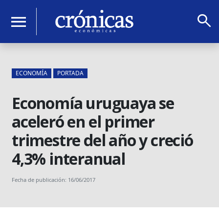
search
menu
ECONOMÍA
PORTADA
Economía uruguaya se
aceleró en el primer
trimestre del año y creció
4,3% interanual
Fecha de publicación: 16/06/2017