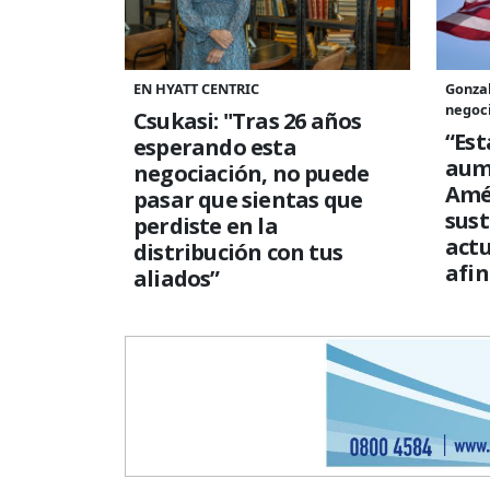
EN HYATT CENTRIC
Gonzal
negoci
Csukasi: "Tras 26 años
“Es
esperando esta
aum
negociación, no puede
Amé
pasar que sientas que
sust
perdiste en la
actu
distribución con tus
afin
aliados”