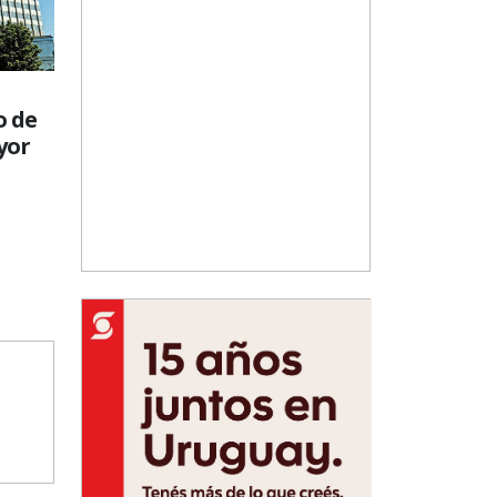
o de
yor