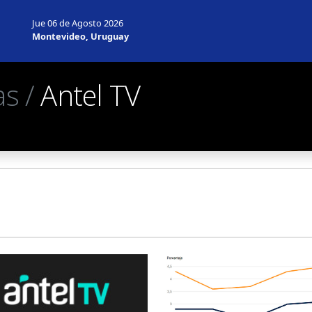
Jue 06 de Agosto 2026
Montevideo, Uruguay
as /
Antel TV