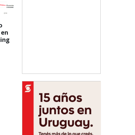
o
 en
ing