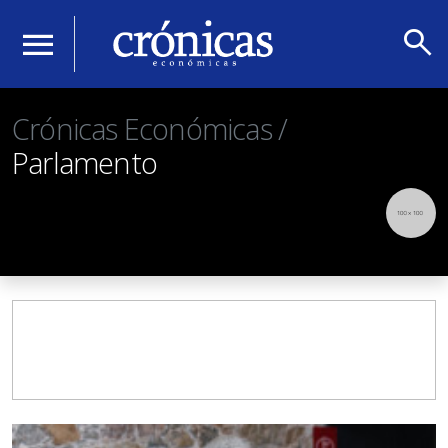
search
menu
Crónicas Económicas /
Parlamento