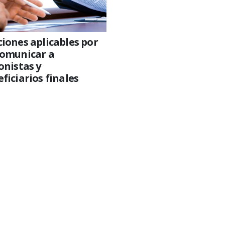
iones aplicables por
comunicar a
onistas y
ficiarios finales