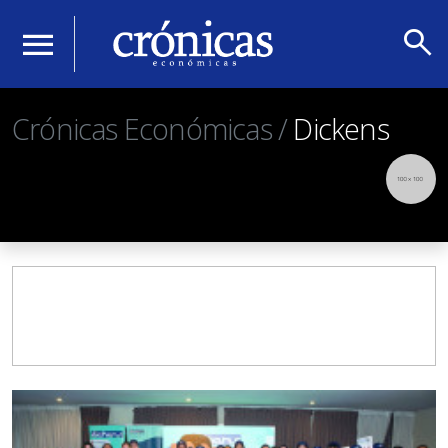
search
menu
Crónicas Económicas /
Dickens